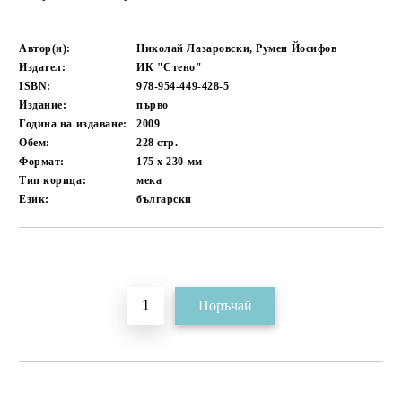
Автор(и):
Николай Лазаровски, Румен Йосифов
Издател:
ИК "Стено"
ISBN:
978-954-449-428-5
Издание:
първо
Година на издаване:
2009
Обем:
228
стр.
Формат:
175 x 230
мм
Тип корица:
мека
Език:
български
Добави в желани