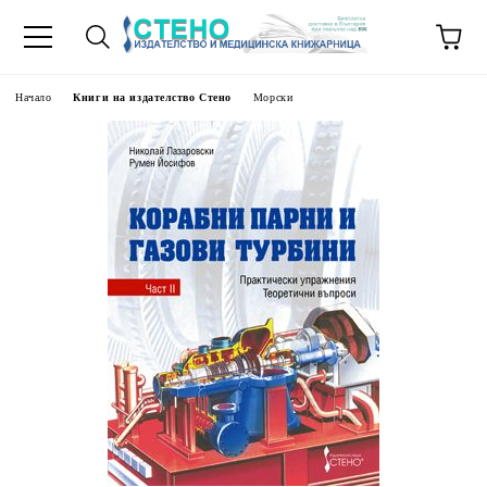
Начало
Книги на издателство Стено
Морски