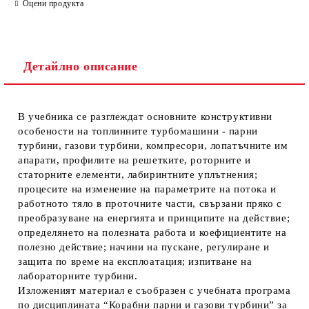
Оцени продукта
Детайлно описание
В учебника се разглеждат основните конструктивни
особености на топлинните турбомашини - парни
турбини, газови турбини, компресори, лопатъчните им
апарати, профилите на решетките, роторните и
статорните елементи, лабиринтните уплътнения;
процесите на изменение на параметрите на потока и
работното тяло в проточните части, свързани пряко с
преобразуване на енергията и принципите на действие;
определянето на полезната работа и коефициентите на
полезно действие; начини на пускане, регулиране и
защита по време на експлоатация; изпитване на
лабораторните турбини.
Изложеният материал е съобразен с учебната програма
по дисциплината “Корабни парни и газови турбини” за