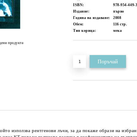
ISBN:
978-954-449-
Издание:
първо
Година на издаване:
2008
Обем:
116
стр.
Тип корица:
мека
цени продукта
Добави в желани
йто използва рентгенови лъчи, за да покаже образи на избрани