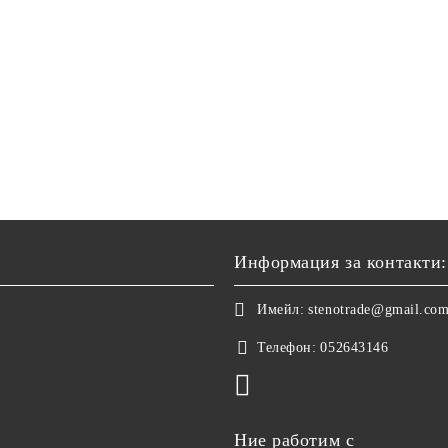
Информация за контакти:
Имейл:
stenotrade@gmail.co
Телефон:
052643146
Ние работим с