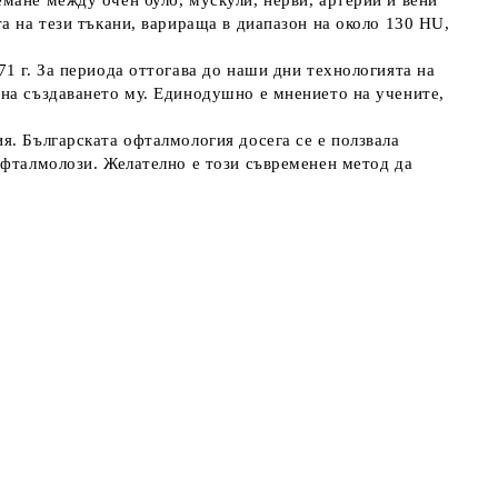
мане между очен булб, мускули, нерви, артерии и вени
а на тези тъкани, варираща в диапазон на около 130 НU,
1 г. За периода оттогава до наши дни технологията на
 на създаването му. Единодушно е мнението на учените,
я. Българската офталмология досега се е ползвала
офталмолози. Желателно е този съвременен метод да