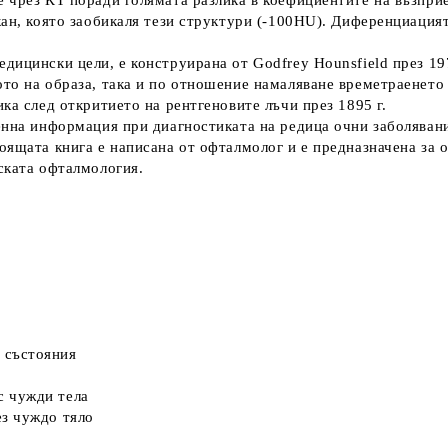
 чрез КТ поради голямата разлика в коефициентите на възприе
ан, която заобикаля тези структури (-100HU). Диференциацият
дицински цели, е конструирана от Godfrey Hounsfield през 197
то на образа, така и по отношение намаляване времетраенето
ка след откритието на рентгеновите лъчи през 1895 г.
енна информация при диагностиката на редица очни заболявани
оящата книга е написана от офталмолог и е предназначена за 
ската офталмология.
 състояния
с чужди тела
з чуждо тяло