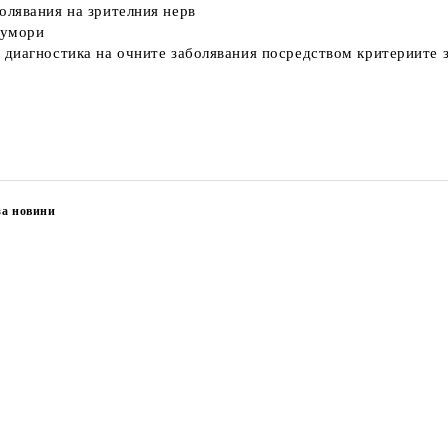
олявания на зрителния нерв
тумори
 диагностика на очните заболявания посредством критериите 
за новини