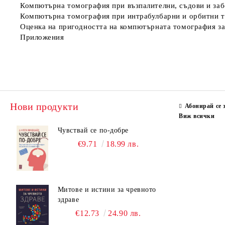
Компютърна томография при възпалителни, съдови и заб
Компютърна томография при интрабулбарни и орбитни 
Оценка на пригодността на компютърната томография за
Приложения
Нови продукти
Абонирай се 
Виж всички
Чувствай се по-добре
€9.71
18.99 лв.
Митове и истини за чревното
здраве
€12.73
24.90 лв.