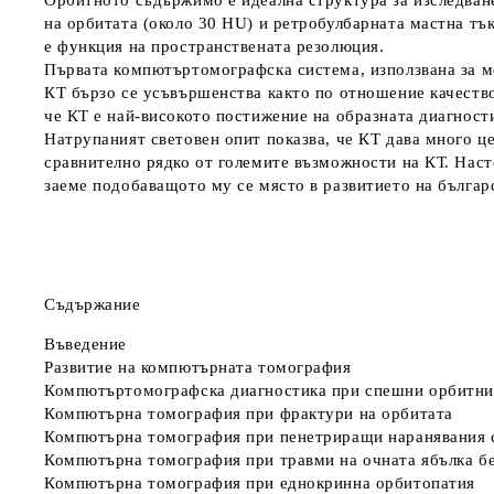
Орбитното съдържимо е идеална структура за изследване
на орбитата (около 30 HU) и ретробулбарната мастна тък
е функция на пространствената резолюция.
Първата компютъртомографска система, използвана за ме
КТ бързо се усъвършенства както по отношение качество
че КТ е най-високото постижение на образната диагности
Натрупаният световен опит показва, че КТ дава много ц
сравнително рядко от големите възможности на КТ. Наст
заеме подобаващото му се място в развитието на българ
Съдържание
Въведение
Развитие на компютърната томография
Компютъртомографска диагностика при спешни орбитни
Компютърна томография при фрактури на орбитата
Компютърна томография при пенетриращи наранявания 
Компютърна томография при травми на очната ябълка бе
Компютърна томография при еднокринна орбитопатия