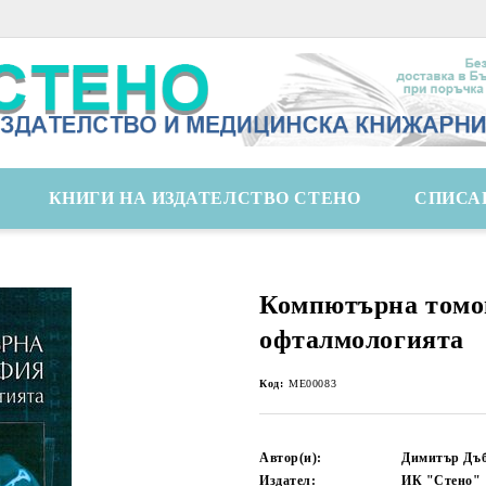
КНИГИ НА ИЗДАТЕЛСТВО СТЕНО
СПИСА
Компютърна томо
офталмологията
Код:
ME00083
Автор(и):
Димитър Дъ
Издател:
ИК "Стено"