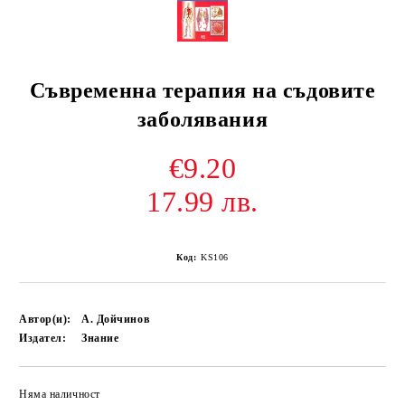
Съвременна терапия на съдовите
заболявания
€9.20
17.99 лв.
Код:
KS106
Автор(и):
А. Дойчинов
Издател:
Знание
Няма наличност
Добави в желани