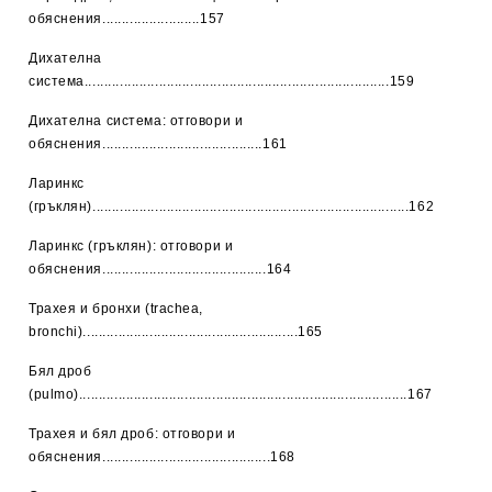
обяснения.........................157
Дихателна
система..............................................................................159
Дихателна система: отговори и
обяснения.........................................161
Ларинкс
(гръклян).................................................................................162
Ларинкс (гръклян): отговори и
обяснения..........................................164
Трахея и бронхи (trachea,
bronchi).......................................................165
Бял дроб
(pulmo)....................................................................................167
Трахея и бял дроб: отговори и
обяснения...........................................168