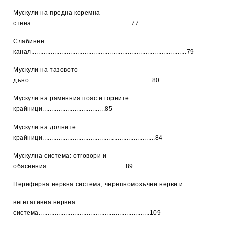
Мускули на предна коремна
стена........................................................77
Слабинен
канал.......................................................................................79
Мускули на тазовото
дъно.....................................................................80
Мускули на раменния пояс и горните
крайници...................................85
Мускули на долните
крайници...............................................................84
Мускулна система: отговори и
обяснения............................................89
Периферна нервна система, черепномозъчни нерви и
вегетативна нервна
система..............................................................109