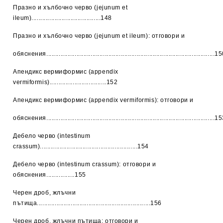
Празно и хълбочно черво (jejunum et
ileum).......................................148
Празно и хълбочно черво (jejunum et ileum): отговори и
обяснения...............................................................................................1
Апендикс вермиформис (appendix
vermiformis)................................152
Апендикс вермиформис (appendix vermiformis): отговори и
обяснения...............................................................................................1
Дебело черво (intestinum
crassum).......................................................154
Дебело черво (intestinum crassum): отговори и
обяснения................155
Черен дроб, жлъчни
пътища................................................................156
Черен дроб, жлъчни пътища: отговори и