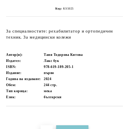
Код:
KS5025
За специалностите: рехабилитатор и ортопедичен
техник. За медицински колежи
Автор(и):
Таня Тодорова Китова
Издател:
Лакс бук
ISBN:
978-619-189-205-1
Издание:
първо
Година на издаване:
2024
Обем:
244
стр.
Тип корица:
мека
Език:
български
Добави в желани