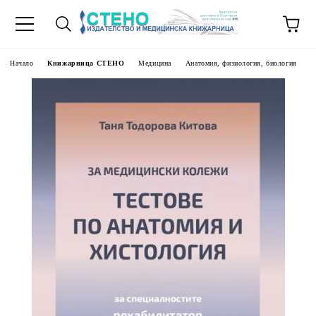
Начало
Книжарница СТЕНО
Медицина
Анатомия, физиология, биология