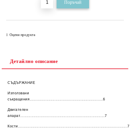
Оцени продукта
Детайлно описание
СЪДЪРЖАНИЕ
Използвани
съкращения.......................................................................6
Двигателен
апарат..................................................................................7
Кости..........................................................................................................7