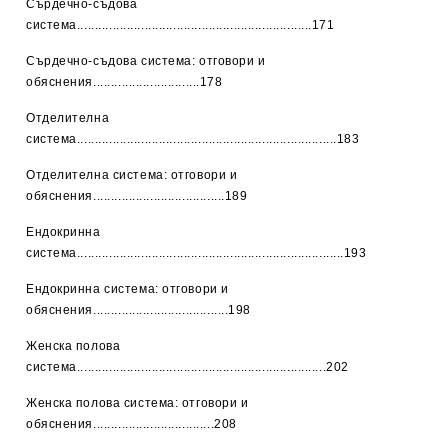
Сърдечно-съдова
система..................................................................171
Сърдечно-съдова система: отговори и
обяснения..............................178
Отделителна
система.........................................................................183
Отделителна система: отговори и
обяснения.....................................189
Ендокринна
система...........................................................................193
Ендокринна система: отговори и
обяснения......................................198
Женска полова
система......................................................................202
Женска полова система: отговори и
обяснения..................................208