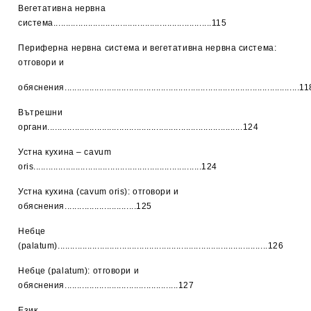
Вегетативна нервна
система................................................................115
Периферна нервна система и вегетативна нервна система:
отговори и
обяснения...............................................................................................1
Вътрешни
органи...............................................................................124
Устна кухина – cavum
oris....................................................................124
Устна кухина (cavum oris): отговори и
обяснения.............................125
Небце
(palatum).....................................................................................126
Небце (palatum): отговори и
обяснения..............................................127
Език