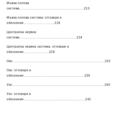
Мъжка полова
система.......................................................................213
Мъжка полова система: отговори и
обяснения..................................219
Централна нервна
система...............................................................224
Централна нервна система: отговори и
обяснения............................228
Око......................................................................................................232
Око: отговори и
обяснения...................................................................236
Ухо......................................................................................................240
Ухо: отговори и
обяснения....................................................................242