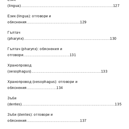
(lingua)..........................................................................................127
Език (lingua): отговори и
обяснения....................................................129
Гълтач
(pharynx)....................................................................................130
Гълтач (pharynx): обяснения и
отговори.............................................131
Хранопровод
(oesophagus)....................................................................133
Хранопровод (oesophagus): отговори и
обяснения.............................134
Зъби
(dentes)...........................................................................................135
Зъби (dentes): отговори и
обяснения....................................................137