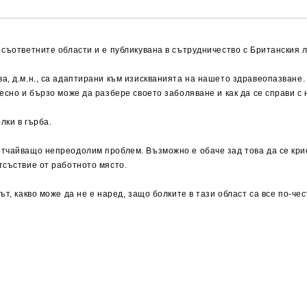
съответните области и е публикувана в сътрудничество с Британския 
а, д.м.н., са адаптирани към изискванията на нашето здравеопазване.
есно и бързо може да разбере своето заболяване и как да се справи с 
лки в гърба.
тчайващо непреодолим проблем. Възможно е обаче зад това да се крие
тсъствие от работното място.
т, какво може да не е наред, защо болките в тази област са все по-чес