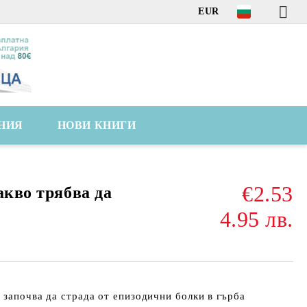
EUR
НИЯ
НОВИ КНИГИ
€2.53
акво трябва да
4.95 лв.
с започва да страда от епизодични болки в гърба