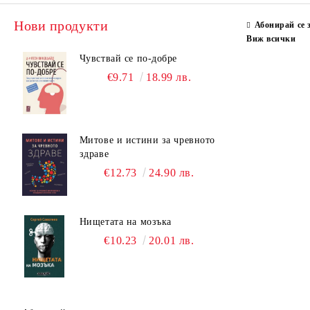
Нови продукти
Абонирай се 
Виж всички
Чувствай се по-добре
€9.71
18.99 лв.
Митове и истини за чревното
здраве
€12.73
24.90 лв.
Нищетата на мозъка
€10.23
20.01 лв.