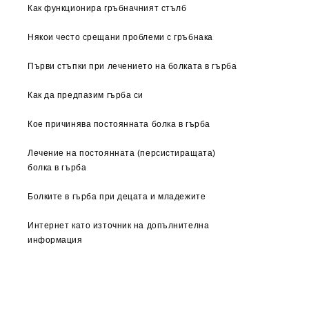
Как функционира гръбначният стълб
Някои често срещани проблеми с гръбнака
Първи стъпки при лечението на болката в гърба
Как да предпазим гърба си
Кое причинява постоянната болка в гърба
Лечение на постоянната (персистиращата)
болка в гърба
Болките в гърба при децата и младежите
Интернет като източник на допълнителна
информация