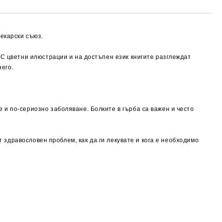
лекарски съюз.
 С цветни илюстрации и на достъпен език книгите разглеждат
него.
 и по-сериозно заболяване. Болките в гърба са важен и често
т здравословен проблем, как да ги лекувате и кога е необходимо