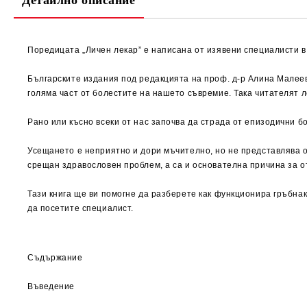
Детайлно описание
Поредицата „Личен лекар” е написана от изявени специалисти в 
Българските издания под редакцията на проф. д-р Алина Малеев
голяма част от болестите на нашето съвремие. Така читателят л
Рано или късно всеки от нас започва да страда от епизодични бо
Усещането е неприятно и дори мъчително, но не представлява о
срещан здравословен проблем, а са и основателна причина за о
Тази книга ще ви помогне да разберете как функционира гръбнакъ
да посетите специалист.
Съдържание
Въведение