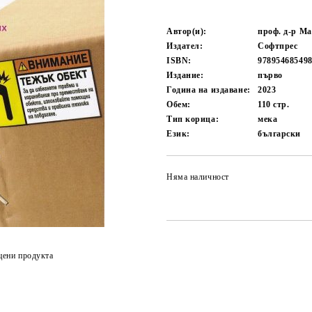
Автор(и):
проф. д-р М
Издател:
Софтпрес
ISBN:
97895468549
Издание:
първо
Година на издаване:
2023
Обем:
110
стр.
Тип корица:
мека
Език:
български
Няма наличност
цени продукта