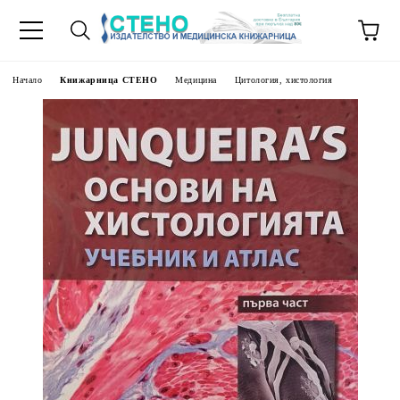
Начало
Книжарница СТЕНО
Медицина
Цитология, хистология