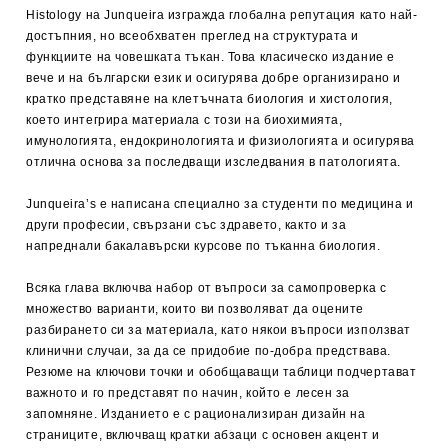
Histology на Junqueira изгражда глобална репутация като най-
достъпния, но всеобхватен преглед на структурата и
функциите на човешката тъкан. Това класическо издание е
вече и на български език и осигурява добре организирано и
кратко представяне на клетъчната биология и хистология,
което интегрира материала с този на биохимията,
имунологията, ендокринологията и физиологията и осигурява
отлична основа за последващи изследвания в патологията.
Junqueira’s е написана специално за студенти по медицина и
други професии, свързани със здравето, както и за
напреднали бакалавърски курсове по тъканна биология.
Всяка глава включва набор от въпроси за самопроверка с
множество варианти, които ви позволяват да оцените
разбирането си за материала, като някои въпроси използват
клинични случаи, за да се придобие по-добра предствава.
Резюме на ключови точки и обобщаващи таблици подчертават
важното и го представят по начин, който е лесен за
запомняне. Изданието е с рационализиран дизайн на
страниците, включващ кратки абзаци с основен акцент и