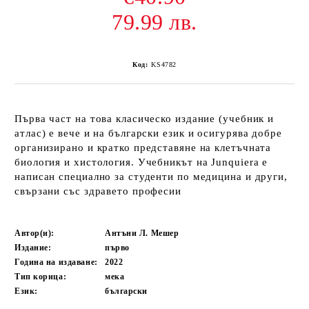
79.99 лв.
Код:
KS4782
Първа част на това класическо издание (учебник и
атлас) е вече и на български език и осигурява добре
организирано и кратко представяне на клетъчната
биология и хистология. Учебникът на Junquiera е
написан специално за студенти по медицина и други,
свързани със здравето професии
Автор(и):
Антъни Л. Мешер
Издание:
първо
Година на издаване:
2022
Тип корица:
мека
Език:
български