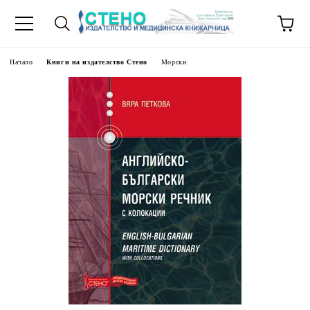
Начало
Книги на издателство Стено
Морски