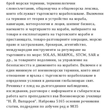
брой морски термини, терминологични
словосъчетания, общонаучна и общоморска лексика,
които обслужват търговското корабоплаване. Включени
са термини от теория и устройство на кораба,
навигация, метеорология и лоция, шипинг бизнеса,
наемането и чартирането на кораби, набирането на
товари и експлоатацията на търговските кораби и
пристанищата, товаро-разтоварните операции, морско
право и застраховане, брокераж, агентийство,
международни инструменти за регулиране на
търговията по море: SOLAS, MARPOL, STCW, SAR и
др., за товарните водолинии, за управление на
безопасността и движението на корабите. Включен е и
един минимум от военноморски термини, които имат
отношение и връзка с търговското корабоплаване в
определени условия в днешния глобализиран свят.
Речникът е плод на дългогодишни наблюдения,
изследвания, разговори с информанти и събирателска
работа като преподавател във Военноморско училище
"Н. Й. Вапцаров". Наброява 5165 основни речникови
статии, подредени по азбучен ред и 9835