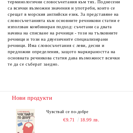
терминологични словосъчетания към тях. Поднесeни
са всички възможни значения и употреби, които се
срещат в морския английски език. За представяне на
словосъчетанията към основните речникови статии е
използван комбиниран подход: съчетани са двата
начина на списване на речници - този на тълковните
речници и този на двуезичнитe специализирани
речници. Има словосъчетания с леви, десни и
предложни определения, защото маркираността на
основната речникова статия дава възможност всички
те да се съберат заедно.
Нови продукти
Чувствай се по-добре
€9.71
18.99 лв.