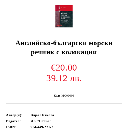
Английско-български морски
речник с колокации
€20.00
39.12 лв.
Код:
MO00003
Автор(и):
Вяра Петкова
Издател:
ИК "Стено"
ISBN:
954-449-271-2