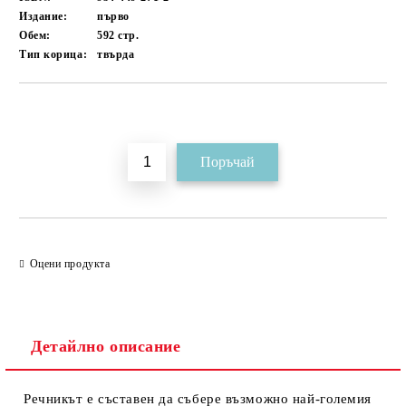
Издание:
първо
Обем:
592
стр.
Тип корица:
твърда
Добави в желани
Оцени продукта
Детайлно описание
Речникът е съставен да събере възможно най-големия