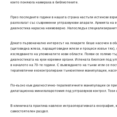
които понякога намираха в библиотеките.
През последните години в нашата страна настъпи истински взр
разполагат със съвременни ултразвукови апарати. Армията на 
диагностика нарасна неимоверно. Напоследък специализираните
Докато първоначално интересът на лекарите беше насочен в об
(щитовидна жлеза, паращитовидни жлези и процеси извън тях), м
изследването на упоменатите нови области. Появи се голямо тъ
диагностиката на кухи коремни органи. Иглената биопсия под ул
в началото на 70-те години. С въвеждането на тънки игли се по
терапевтични ехоконтролирани тънкоиглени манипулации, насоч
По-късно към диагностично-терапевтичните манипулации се приб
дилатационна минилапаротомия под ултразвуков контрол. Този
В клиничната практика навлезе интраоперативната ехография, к
самостоятелен раздел.