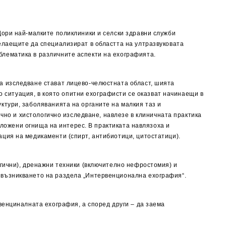
Дори най-малките поликлиники и селски здравни служби
елаещите да специализират в областта на ултразвуковата
лематика в различните аспекти на ехографията.
а изследване стават лицево-челюстната област, шията
о ситуация, в която опитни ехографисти се оказват начинаещи в
ктури, заболяванията на органите на малкия таз и
ично и хистологично изследване, навлезе в клиничната практика
оложени огнища на интерес. В практиката навлязоха и
ция на медикаменти (спирт, антибиотици, цитостатици).
гични), дренажни техники (включително нефростомия) и
 възникването на раздела „Интервенционална ехография“.
венциналната ехография, а според други – да заема