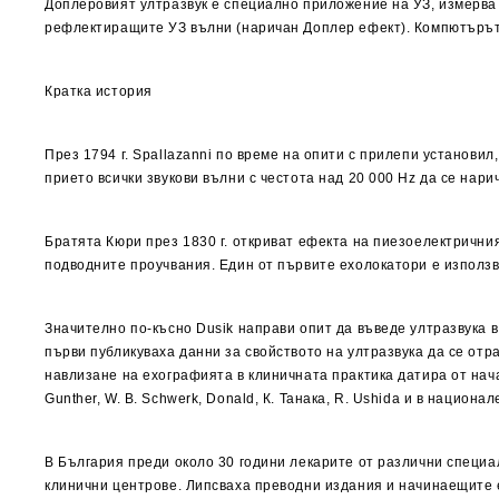
Доплеровият ултразвук е специално приложение на УЗ, измерва 
рефлектиращите УЗ вълни (наричан Доплер ефект). Компютърът 
Кратка история
През 1794 г. Spallazanni по време на опити с прилепи установи
прието всички звукови вълни с честота над 20 000 Hz да се нари
Братята Кюри през 1830 г. откриват ефекта на пиезоелектрични
подводните проучвания. Един от първите ехолокатори е използв
Значително по-късно Dusik направи опит да въведе ултразвука в 
първи публикуваха данни за свойството на ултразвука да се отр
навлизане на ехографията в клиничната практика датира от нача
Gunther, W. B. Schwerk, Donald, К. Танака, R. Ushida и в национа
В България преди около 30 години лекарите от различни специа
клинични центрове. Липсваха преводни издания и начинаещите е