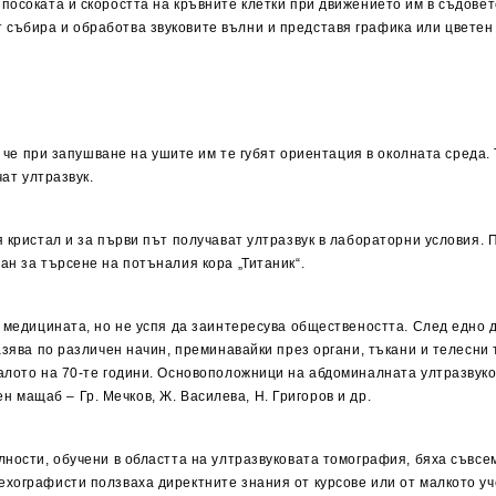
посоката и скоростта на кръвните клетки при движението им в съдовет
събира и обработва звуковите вълни и представя графика или цветен 
л, че при запушване на ушите им те губят ориентация в околната среда
чат ултразвук.
я кристал и за първи път получават ултразвук в лабораторни условия.
ан за търсене на потъналия кора „Титаник“.
медицината, но не успя да заинтересува обществеността. След едно десе
азява по различен начин, преминавайки през органи, тъкани и телесни
лото на 70-те години. Основоположници на абдоминалната ултразвукова
лен мащаб – Гр. Мечков, Ж. Василева, Н. Григоров и др.
лности, обучени в областта на ултразвуковата томография, бяха съвсе
хографисти ползваха директните знания от курсове или от малкото уче