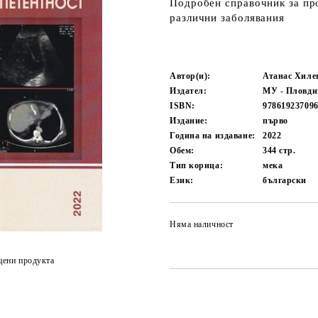
Подробен справочник за про
различни заболявания
Автор(и):
Атанас Хиле
Издател:
МУ - Пловди
ISBN:
97861923709
Издание:
първо
Година на издаване:
2022
Обем:
344
стр.
Тип корица:
мека
Език:
български
Няма наличност
цени продукта