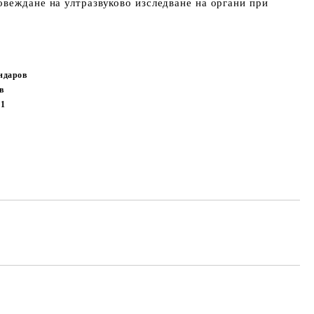
веждане на ултразвуково изследване на органи при
ндаров
в
61
Добави в желани