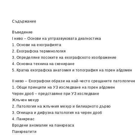
Съдържание
Въведение
I ниво – Основи на ултразвуковата диагностика
1. Основи на ехографията
2. Ехографска терминология
3. Определяне посоките на ехографското изображение
4. Основна техника на скениране
5. Кратка ехографска анатомия и топография на горен абдомен
ІІ ниво – Ехографски образи на най-често срещаните патологич
1. Общи принципи на УЗ изследване на горен абдомен
Черен дроб – представяне при УЗ изследване
Жлъчен мехур
2. Патология на жлъчния мехур и билиарното дърво
3. Огнищна и дифузна патология на черен дроб
4. Панкреас
Вродени аномалии на панкреаса
Панкреатити