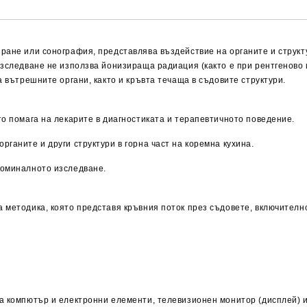
ране или сонография, представлява въздействие на органите и структ
изследване не използва йонизираща радиация (както е при рентгеново 
а вътрешните органи, както и кръвта течаща в съдовите структури.
то помага на лекарите в диагностиката и терапевтичното поведение.
ганите и други структури в горна част на коремна кухина.
доминалното изследване.
 методика, която представя кръвния поток през съдовете, включително
а компютър и електронни елементи, телевизионен монитор (дисплей) и