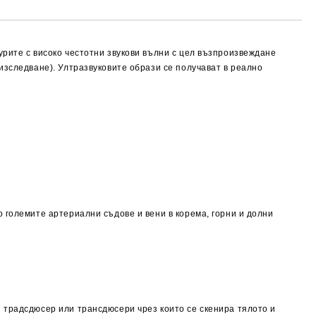
урите с високо честотни звукови вълни с цел възпроизвеждане
изследване). Ултразвуковите образи се получават в реално
 големите артериални съдове и вени в корема, горни и долни
 традсдюсер или трансдюсери чрез които се скенира тялото и