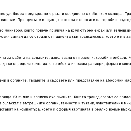
тво удобно за придържане с ръка и съединено с кабел към скенера. Тр
 сигнали. Принципът е същият, както при ехолотите на кораби и подво
ео монитора, който повече прилича на компютърен екран или телевизи
ковия сигнал да се отрази от пациента към трансдюсера, което е и в з
и за работа на сонарите, използвани от прилепи, кораби и рибари. Ко
о да се определи колко далеч е обекта и с какви размери, форма и конс
ни в органите, тъканите и съдовете или представяне на абнормни маси
раща УЗ вълни и записва ехо вълните. Когато трансдюсерът се прилеп
се сблъскат с вътрешните органи, течности и тъкани, чувствителния м
едставят на компютъра, което и оформя картината в реално време върх