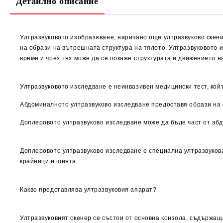
Детайлно описание
Ултразвуковото изобразяване, наричано още ултразвуково скени
на образи на вътрешната структура на тялото. Ултразвуковото 
време и чрез тях може да се покаже структурата и движението н
Ултразвуковото изследване е неинвазивен медицински тест, кой
Абдоминалното ултразвуково изследване предоставя образи на ор
Доплеровото ултразвуково изследване може да бъде част от аб
Доплеровото ултразвуково изследване е специална ултразвукова
крайници и шията.
Какво представлява ултразвуковия апарат?
Ултразвуковият скенер се състои от основна конзола, съдържащ