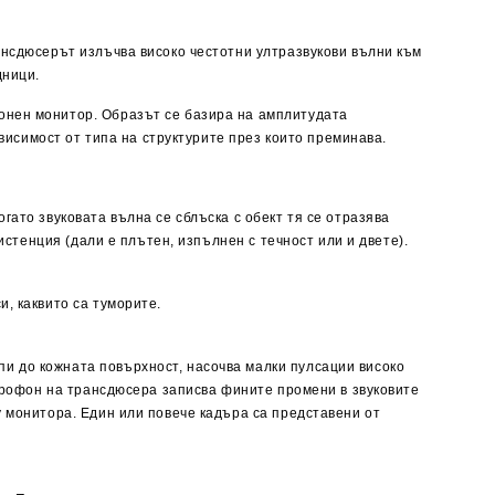
ансдюсерът излъчва високо честотни ултразвукови вълни към
дници.
онен монитор. Образът се базира на амплитудата
ависимост от типа на структурите през които преминава.
гато звуковата вълна се сблъска с обект тя се отразява
истенция (дали е плътен, изпълнен с течност или и двете).
, каквито са туморите.
и до кожната повърхност, насочва малки пулсации високо
икрофон на трансдюсера записва фините промени в звуковите
у монитора. Един или повече кадъра са представени от