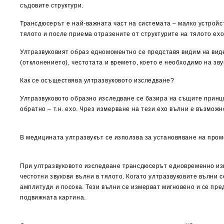
съдовите структури.
Трансдюсерът е най-важната част на системата – малко устройс
тялото и после приема отразените от структурите на тялото ехо
Ултразвуковият образ едномоментно се представя видим на вид
(отклонението), честотата и времето, което е необходимо на зву
Как се осъществява ултразвуковото изследване?
Ултразвуковото образно изследване се базира на същите принцип
обратно – т.н. ехо. Чрез измерване на тези ехо вълни е възможн
В медицината ултразвукът се използва за установяване на проме
При ултразвуковото изследване трансдюсерът едновременно изп
честотни звукови вълни в тялото. Когато ултразвуковите вълни 
амплитуди и посока. Тези вълни се измерват мигновено и се пр
подвижната картина.