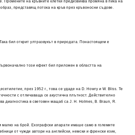
е. Промените на кръвните клетки предизвиква промяна в пика на
образ, представящ потока на кръв през кръвоносни съдове.
. Така бил открит ултразвукът в природата. Понастоящем е
 Първоначално този ефект бил приложен в областта на
тилетие, през 1952 г., това се удаде на D. Howry и W. Bliss. Те
 течности с отличаваща се акустична плътност. Действително
 диагностика в световен мащаб са J. H. Holmes, B. Braun, R.
м малко на брой. Ехографски апарати имаше само в големите
бници от чужди автори на английски, немски и френски език,