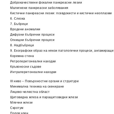
Доброкачествени фокални панкреасни лезии
Малигнени панкреасни заболявания
Кистични панкреасни лезии: псевдокисти и кистични неоплазми
6. Слезка
7. Бъбреци
Вродени аномалии
Дифузни бъбречни процеси
Огнищни бъбречни процеси
8. Надбъбреци
9. Ехографски образ на някои патологични процеси, ангажиращи 
Коремна стена
Ретроперитонеални находки
Кръвоносни съдове
Интраперитонеални находки
ІІІ ниво – Повърхностни органи и структури
Минимална техника на скениране
Лицево-челюстна област
Щитовидна жлеза и паращитовидни жлези
Млечни жлези
Скротум
Полов член