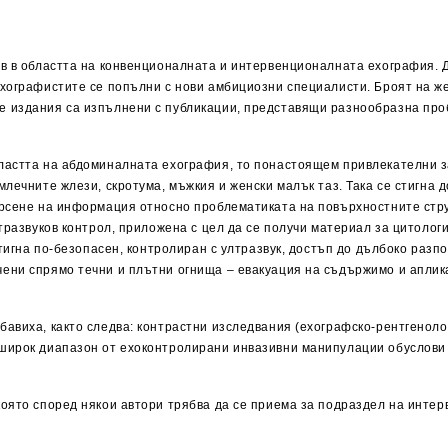
ив в областта на конвенционалната и интервенционалната ехография. 
ехографистите се попълни с нови амбициозни специалисти. Броят на ж
 издания са изпълнени с публикации, представящи разнообразна проб
ластта на абдоминалната ехография, то понастоящем привлекателни з
лечните жлези, скротума, мъжкия и женски малък таз. Така се стигна д
рсене на информация относно проблематиката на повърхностните стру
тразвуков контрол, приложена с цел да се получи материал за цитолог
стигна по-безопасен, контролиран с ултразвук, достъп до дълбоко разп
ени спрямо течни и плътни огнища – евакуация на съдържимо и аплика
авиха, както следва: контрастни изследвания (ехографско-рентгеноло
 широк диапазон от ехоконтролирани инвазивни манипулации обуслови
оято според някои автори трябва да се приема за подраздел на интер