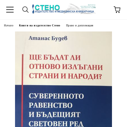
Начало
Книги на издателство Стено
Право и дипломация