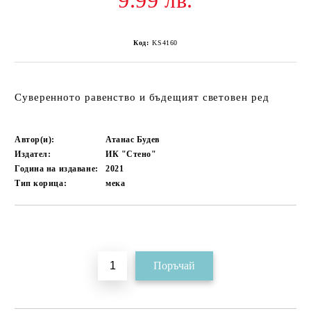
9.99 лв.
Код:
KS4160
Суверенното равенство и бъдещият световен ред
Автор(и):
Атанас Будев
Издател:
ИК "Стено"
Година на издаване:
2021
Тип корица:
мека
Добави в желани