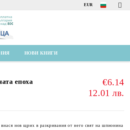
EUR
НИЯ
НОВИ КНИГИ
€6.14
ната епоха
12.01 лв.
 внася нов щрих в разкривания от него свят на шпионина