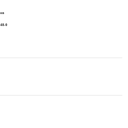
лов
148-0