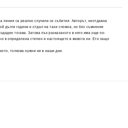
та линия са реално случили се събития. Авторът, неотдавна
ой дълги години е отдал на тази сложна, но без съмнение
даден тогава. Затова пък разказаното в него има още по-
 но в определена степен и настоящето в живота ни. Ето защо
ото, толкова нужни ни в наши дни.