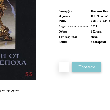
Автор(и):
Павлин Пав
Издател:
ИК "Стено"
ISBN:
978-619-241-
Година на издаване:
2021
Обем:
152
стр.
Тип корица:
мека
Език:
български
Добави в желани
цени продукта