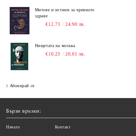
Митове и истини за чревното
здраве
€12.73
24.90 лв.
Нищетата на мозъка
€10.23
20.01 лв.
Абонирай се
Бързи връзки:
Начало
Контакт