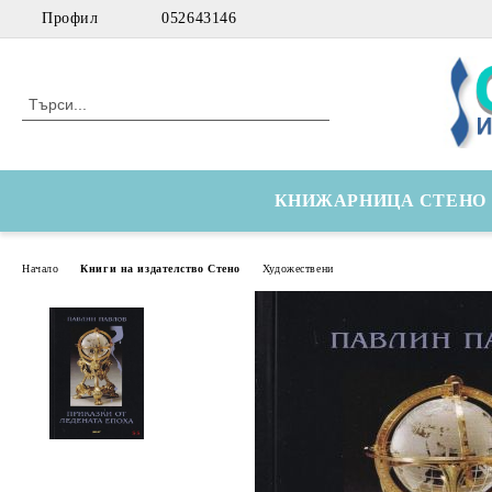
Профил
052643146
КНИЖАРНИЦА СТЕНО
Начало
Книги на издателство Стено
Художествени