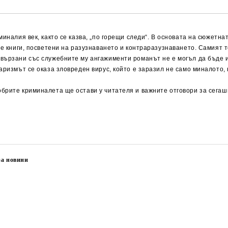
миналия век, както се казва, „по горещи следи“. В основата на сюжетна
те книги, посветени на разузнаването и контраразузнаването. Самият т
вързани със служебните му ангажименти романът не е могъл да бъде из
аризмът се оказа зловреден вирус, който е заразил не само миналото,
брите криминалета ще остави у читателя и важните отговори за сегашн
за новини