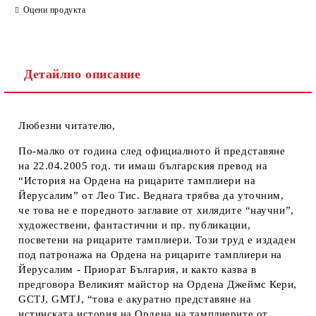
Оцени продукта
Детайлно описание
Любезни читателю,
По-малко от година след официалното й представяне
на 22.04.2005 год. ти имаш българския превод на
“История на Ордена на рицарите тамплиери на
Йерусалим” от Лео Тис. Веднага трябва да уточним,
че това не е поредното заглавие от хилядите “научни”,
художествени, фантастични и пр. публикации,
посветени на рицарите тамплиери. Този труд е издаден
под патронажа на Ордена на рицарите тамплиери на
Йерусалим - Приорат България, и както казва в
предговора Великият майстор на Ордена Джеймс Кери,
GCTJ, GMTJ, “това е акуратно представяне на
истинската история на Ордена на тамплиерите от