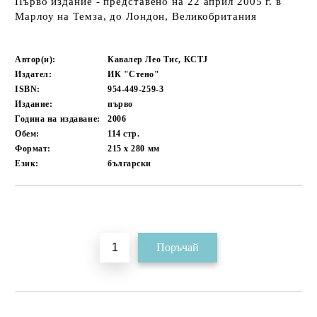
Първо издание - представено на 22 април 2005 г. в
Марлоу на Темза, до Лондон, Великобритания
Автор(и):
Кавалер Лео Тис, KCTJ
Издател:
ИК "Стено"
ISBN:
954-449-259-3
Издание:
първо
Година на издаване:
2006
Обем:
114
стр.
Формат:
215 x 280
мм
Език:
български
Добави в желани