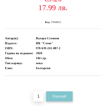
17.99 лв.
Код:
PS00025
Автор(и):
Валери Стоянов
Издател:
ИК "Стено"
ISBN:
978-619-241-087-2
Година на издаване:
2020
Обем:
184
стр.
Тип корица:
мека
Език:
български
Добави в желани