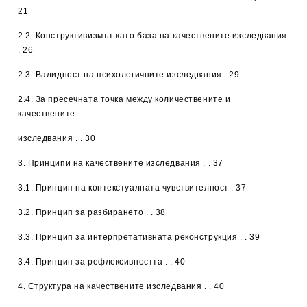
21
2.2. Конструктивизмът като база на качествените изследвания
. 26
2.3. Валидност на психологичните изследвания . 29
2.4. За пресечната точка между количествените и
качествените
изследвания . . 30
3.
Принципи на качествените изследвания
. . 37
3.1. Принцип на контекстуалната чувствителност . 37
3.2. Принцип за разбирането . . 38
3.3. Принцип за интерпретативната реконструкция . . 39
3.4. Принцип за рефлексивността . . 40
4.
Структура на качествените изследвания
. . 40