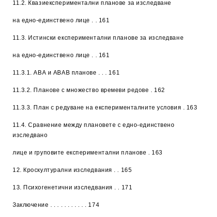
11.2. Квазиекспериментални планове за изследване
на едно-единствено лице . . 161
11.3. Истински експериментални планове за изследване
на едно-единствено лице . . 161
11.3.1. АВА и АВАВ планове . . . 161
11.3.2. Планове с множество времеви редове . 162
11.3.3. План с редуване на експерименталните условия . 163
11.4. Сравнение между плановете с едно-единствено
изследвано
лице и груповите експериментални планове . 163
12. Кроскултурални изследвания
. . 165
13. Психогенетични изследвания
. . 171
Заключение
. . . . . . . . . . . 174