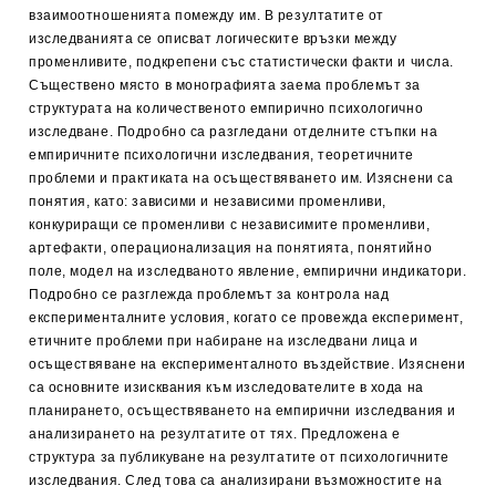
взаимоотношенията помежду им. В резултатите от
изследванията се описват логическите връзки между
променливите, подкрепени със статистически факти и числа.
Съществено място в монографията заема проблемът за
структурата на количественото емпирично психологично
изследване. Подробно са разгледани отделните стъпки на
емпиричните психологични изследвания, теоретичните
проблеми и практиката на осъществяването им. Изяснени са
понятия, като: зависими и независими променливи,
конкуриращи се променливи с независимите променливи,
артефакти, операционализация на понятията, понятийно
поле, модел на изследваното явление, емпирични индикатори.
Подробно се разглежда проблемът за контрола над
експерименталните условия, когато се провежда експеримент,
етичните проблеми при набиране на изследвани лица и
осъществяване на експерименталното въздействие. Изяснени
са основните изисквания към изследователите в хода на
планирането, осъществяването на емпирични изследвания и
анализирането на резултатите от тях. Предложена е
структура за публикуване на резултатите от психологичните
изследвания. След това са анализирани възможностите на