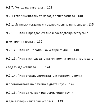
9.1.7. Метод на анкетата . . 128
9.2. Експерименталният метод в психологията . 130
9.2.1. Истински (същински) експериментални планове . 135
9.2.1.1. План с предварително и последващо тестуване
и контролна група . . 135
9.2.1.2. План на Соломон за четири групи . . . 140
9.2.1.3. План с използване на контролна група и тестуване
след въздействието . . . . . 141
9.2.1.4. План с експериментална и контролна група
и превключване на режима в двете групи . 142
9.2.1.5. План за четири рандомизирани групи
и две експериментални условия . . 143