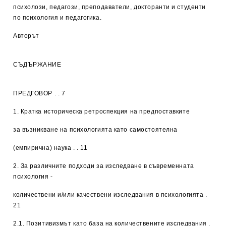
психолози, педагози, преподаватели, докторанти и студенти
по психология и педагогика.
Авторът
СЪДЪРЖАНИЕ
ПРЕДГОВОР
. . 7
1.
Кратка историческа ретроспекция на предпоставките
за възникване на психологията като самостоятелна
(емпирична) наука
. . 11
2.
За различните подходи за изследване в съвременната
психология -
количествени и/или качествени изследвания в психологията
.
21
2.1. Позитивизмът като база на количествените изследвания .