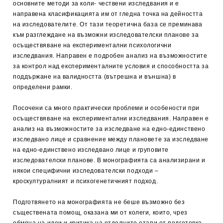
основните методи за коли- чествени изследвания и е
направена класификацията им от гледна точка на дейността
на изследователите. От тази теоретична база се преминава
към разглеждане на възможни изследователски планове за
осъществяване на експериментални психологични
изследвания. Направен е подробен анализ на възможностите
за контрол над експерименталните условия и способността за
поддържане на валидността (вътрешна и външна) в
определени рамки.
Посочени са много практически проблеми и особености при
осъществяване на експериментални изследвания. Направен е
анализ на възможностите за изследване на едно-единствено
изследвано лице и сравнение между плановете за изследване
на едно-единствено изследвано лице и груповите
изследователски планове. В монографията са анализирани и
някои специфични изследователски подходи –
кроскултуралният и психогенетичният подход.
Подготвянето на монографията не беше възможно без
съществената помощ, оказана ми от колеги, които, чрез