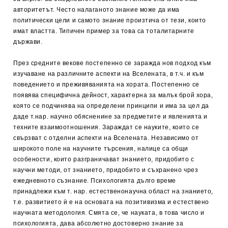
авторитетът. Често налаганото знание може да има
политически цели и самото знание произтича от тези, които
имат властта. Типичен пример за това са тоталитарните
държави.
През средните векове постепенно се заражда нов подход към
изучаване на различните аспекти на Вселената, в т.ч. и към
поведението и преживяванията на хората. Постепенно се
появява специфична дейност, характерна за малък брой хора,
която се подчинява на определени принципи и има за цел да
даде т.нар. научно обясненине за предметите и явленията и
техните взаимоотношения. Зараждат се науките, които се
свързват с отделни аспекти на Вселената. Независимо от
широкото поле на научните търсения, налице са общи
особености, които разграничават знанието, придобито с
научни методи, от знанието, придобито и съхранено чрез
ежедневното съзнание. Психологията дълго време
принадлежи към т. нар. естественонаучна област на знанието,
т.е. развитието ѝ е на основата на позитивизма и естествено
научната методология. Смята се, че науката, в това число и
психологията, дава абсолютно достоверно знание за