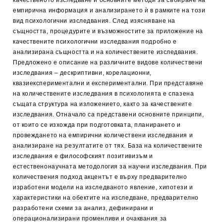
качественото изследване и основните методи за събиране на
емпирична информация и анализирането ѝ в рамките на този
вид психологични изследвания. След изясняване на
същността, процедурите и възможностите за приложение на
качествените психологични изследвания подробно е
анализирана същността и на количествените изследвания.
Предложено е описание на различните видове количествени
изследвания – дескриптивни, корелационни,
квазиекспериментални и експериментални. При представяне
на количествените изследвания в психологията е спазена
същата структура на изложението, както за качествените
изследвания. Отначало са представени основните принципи,
от които се изхожда при подготовката, планирането и
провеждането на емпирични количествени изследвания и
анализиране на резултатите от тях. База на количествените
изследвания е философският позитивизъм и
естественонаучната методология за научни изследвания. При
количествения подход акцентът е върху предварително
изработени модели на изследваното явление, хипотези и
характеристики на обектите на изследване, предварително
разработени схеми за анализ, дефинирани и
операционализирани променливи и очаквания за