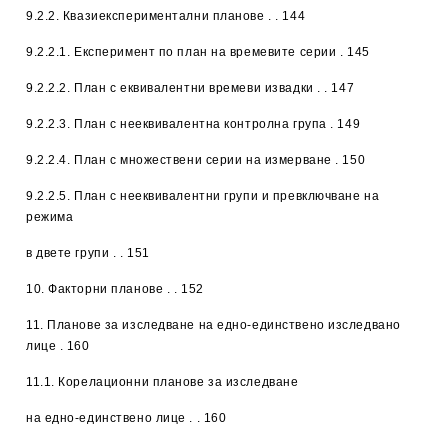
9.2.2. Квазиекспериментални планове . . 144
9.2.2.1. Експеримент по план на времевите серии . 145
9.2.2.2. План с еквивалентни времеви извадки . . 147
9.2.2.3. План с нееквивалентна контролна група . 149
9.2.2.4. План с множествени серии на измерване . 150
9.2.2.5. План с нееквивалентни групи и превключване на
режима
в двете групи . . 151
10. Факторни планове
. . 152
11. Планове за изследване на едно-единствено изследвано
лице
. 160
11.1. Корелационни планове за изследване
на едно-единствено лице . . 160