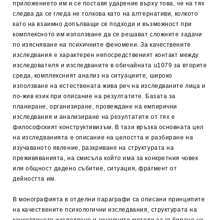
приложението им и се поставя ударение върху това, че на тях
следва да се гледа не толкова като на алтернативи, колкото
като на взаимно допълващи се подходи и възможност при
комплексното им използване да се решават сложните задачи
по изясняване на психичните феномени. За качествените
изследвания е характерен непосредственият контакт между
изследователя и изследваните в обичайната u1079 за вторите
среда, комплексният анализ на ситуациите, широко
използване на естествената жива реч на изследваните лица и
по-жив език при описание на резултатите. Базата за
планиране, организиране, провеждане на емпирични
изследвания и анализиране на резултатите от тях е
философският конструктивизъм. В тази връзка основната цел
на изследванията е описание на целостта и разбиране на
изучаваното явление, разкриване на структурата на
преживяванията, на смисъла който има за конкретния човек
или общност дадено събитие, ситуация, фрагмент от
дейността им.
В монографията в отделни параграфи са описани принципите
на качествените психологични изследвания, структурата на