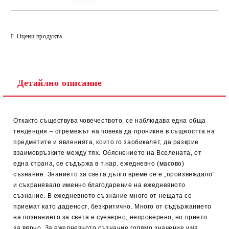
Оцени продукта
Детайлно описание
Откакто съществува човечеството, се наблюдава една обща
тенденция – стремежът на човека да проникне в същността на
предметите и явленията, които го заобикалят, да разкрие
взаимовръзките между тях. Обяснението на Вселената, от
една страна, се съдържа в т.нар. ежедневно (масово)
съзнание. Знанието за света дълго време се е „произвеждало”
и съхранявало именно благодарение на ежедневното
съзнание. В ежедневното съзнание много от нещата се
приемат като даденост, безкритично. Много от съдържанието
на познанието за света е суеверно, непроверено, но прието
за вярно. За ежедневното съзнание голямо значение има