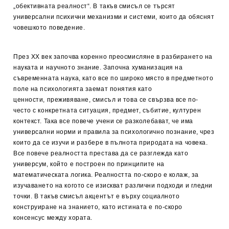
„обективната реалност“. В такъв смисъл се търсят
универсални психични механизми и системи, които да обяснят
човешкото поведение.
През ХХ век започва коренно преосмисляне в разбирането на
науката и научното знание. Започна хуманизация на
съвременната наука, като все по широко място в предметното
поле на психологията заемат понятия като
ценности, преживяване, смисъл и това се свързва все по-
често с конкретната ситуация, предмет, събитие, културен
контекст. Така все повече учени се разколебават, че има
универсални норми и правила за психологично познание, чрез
които да се изучи и разбере в пълнота природата на човека.
Все повече реалността престава да се разглежда като
универсум, който е построен по принципите на
математическата логика. Реалността по-скоро е колаж, за
изучаването на когото се изискват различни подходи и гледни
точки. В такъв смисъл акцентът е върху социалното
конструиране на знанието, като истината е по-скоро
консенсус между хората.