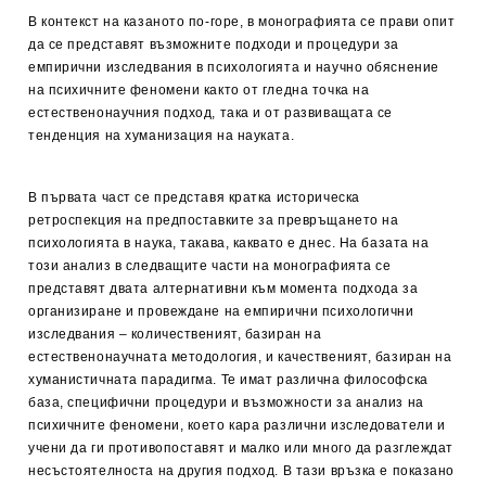
В контекст на казаното по-горе, в монографията се прави опит
да се представят възможните подходи и процедури за
емпирични изследвания в психологията и научно обяснение
на психичните феномени както от гледна точка на
естественонаучния подход, така и от развиващата се
тенденция на хуманизация на науката.
В първата част се представя кратка историческа
ретроспекция на предпоставките за превръщането на
психологията в наука, такава, каквато е днес. На базата на
този анализ в следващите части на монографията се
представят двата алтернативни към момента подхода за
организиране и провеждане на емпирични психологични
изследвания – количественият, базиран на
естественонаучната методология, и качественият, базиран на
хуманистичната парадигма. Те имат различна философска
база, специфични процедури и възможности за анализ на
психичните феномени, което кара различни изследователи и
учени да ги противопоставят и малко или много да разглеждат
несъстоятелноста на другия подход. В тази връзка е показано