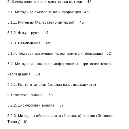
5.
Качествените изследователски методи
. . 45
5.1. Методи за събиране на информация . 45
5.1.1. Интервю (Качествено интервю) . . 45
5.1.2. Фокус-групи . . 47
5.1.3. Наблюдение . . 49
5.1.4. Текстови източници на емпирична информация . 52
5.2. Методи за анализ на информацията при качествените
изследвания . . 53
5.2.1. Контент-анализ (анализ на съдържанието)
и тематичен анализ . . 53
5.2.2. Дискурсивен анализ . . 57
5.2.3. Метод на обоснованата (базовата) теория (Grounded
Theory) . 61