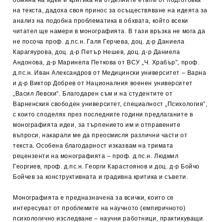
обмяна на идеи и критика на отделните етапи от подготовка
на текста, дадоха своя принос за осъществяване на идеята за
анализ на подобна проблематика в обхвата, който всеки
читател ще намери в монографията. В тази връзка не мога да
не посоча проф. д.пс.н. Галя Герчева, доц. д-р Даниела
Карагяурова, доц. д-р Петър Нешев, доц. д-р Даниела
Андонова, д-р Маринела Петкова от ВСУ „Ч. Храбър”, проф.
д.пс.н. Иван Александров от Медицински университет – Варна
и д-р Виктор Добрев от Националния военен университет
„Васил Левски“. Благодарен съм и на студентите от
Варненския свободен университет, специалност „Психология”,
с които споделях през последните години предлаганите в
монографията идеи, за търпението им и отправените
въпроси, накарали ме да преосмисля различни части от
текста. Особена благодарност изказвам на тримата
рецензенти на монографията – проф. д.пс.н. Людмил
Георгиев, проф. д.пс.н. Георги Карастоянов и доц. д-р Бойчо
Бойчев за конструктивната и градивна критика и съвети.
Монографията е предназначена за всички, които се
интересуват от проблемите на научното (емпиричното)
психологично изследване – научни работници, практикуващи