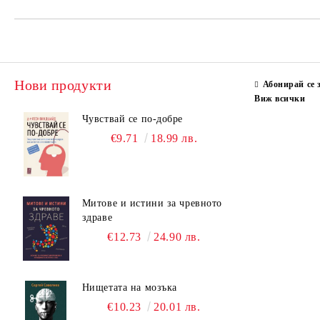
Нови продукти
Абонирай се 
Виж всички
Чувствай се по-добре
€9.71
18.99 лв.
Митове и истини за чревното
здраве
€12.73
24.90 лв.
Нищетата на мозъка
€10.23
20.01 лв.