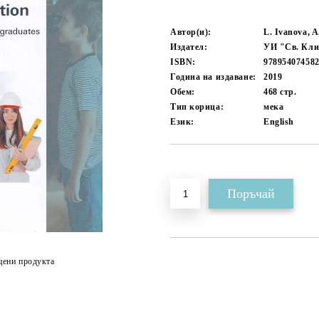
Автор(и):
L. Ivanova, A
Издател:
УИ "Св. Кли
ISBN:
97895407458
Година на издаване:
2019
Обем:
468
стр.
Тип корица:
мека
Език:
English
Добави в желани
цени продукта