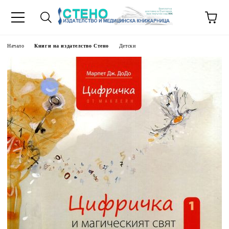
Начало
Книги на издателство Стено
Детски