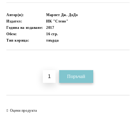
Автор(и):
Марпет Дж. ДоДо
Издател:
ИК "Стено"
Година на издаване:
2017
Обем:
16
стр.
Тип корица:
твърда
Добави в желани
Оцени продукта