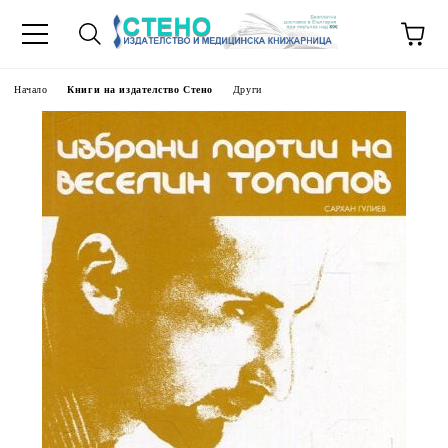
Начало
Книги на издателство Стено
Други