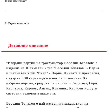
Няма наличност
Добави в желани
Оцени продукта
Детайлно описание
"Избрани партии на гросмайстор Веселин Топалов" е
издание на Шахматен клуб "Веселин Топалов" - Варна
и шахматен клуб "Икар" - Варна. Книгата е прекрасна,
съдържа 500 страници и в нея са поместени 85
избрани партии, сред тях са партии победи над Гари
Каспаров, Карпов, Ананд, Крамник, Карлсен и други
световни величия в шахмата.
Веселин Топалов е най-изявеният шахматист на