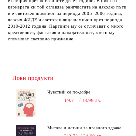
България през последните десет години. В пика на
кариерата си той оглавява ранглистата на няколко пъти
и е световен шампион за периода 2005–2006 година,
версия ФИДЕ и световен вицешампион през периода
2010-2012 година. Партиите му се отличават с много
креативност, фантазия и нападателност, които му
спечелват световно признание.
Нови продукти
Чувствай се по-добре
€9.71
18.99 лв.
Митове и истини за чревното здраве