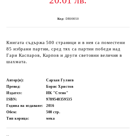
20.01 лв.
Код:
DR00050
Книгата съдържа 500 страници и в нея са поместени
85 избрани партии, сред тях са партии победи над
Гари Каспаров, Карпов и други световни величия в
шахмата.
Автор(и):
Сархан Гулиев
Превод:
Борис Христов
Издател:
ИК "Стено"
ISBN:
9789548359535
Година на издаване:
2016
Обем:
500
стр.
Тип корица:
мека