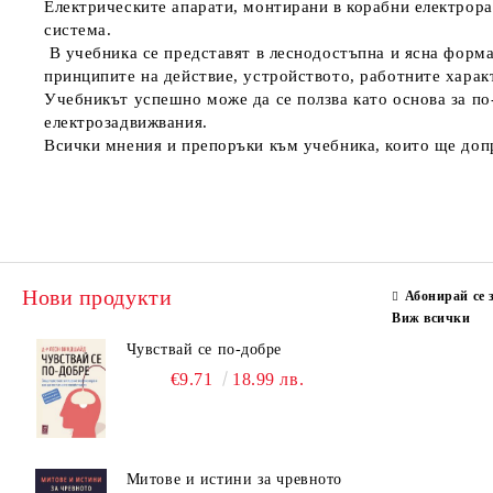
Електрическите апарати, монтирани в корабни електрора
система.
В учебника се представят в леснодостъпна и ясна форма
принципите на действие, устройството, работните харак
Учебникът успешно може да се ползва като основа за по
електрозадвижвания.
Всички мнения и препоръки към учебника, които ще допр
Нови продукти
Абонирай се 
Виж всички
Чувствай се по-добре
€9.71
18.99 лв.
Митове и истини за чревното