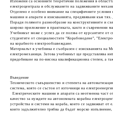
Изложени са
основните теоретични положения
в областт
електроцентрала и обслужването на задвижваните механ
Отделено е особено внимание на
специфичните условия 
машини и апарати и изискванията, предявявани към тях
Поради голямото разнообразие на конструктивните и схе
широко приложение в практиката, както и съвременни м
Учебникът може с успех да се ползва от
курсантите
от с
студентите
от специалностите "Корабоводене", "Електро
на корабното електрообзавеждане.
Материалът в учебника е съобразен с изискванията на 
електромеханици. Затова учебникът ще представлява инт
придобиване на по-висока квалификационна степен, а та
Въведение
Техническото съвършенство и степента на автоматизаци
система, която се състои от източници на електроенерги
Електрическите машини и апарати са неотменна част от
качество за нуждите на автономната корабна електроцен
устройства и системи на кораба, които се задвижват от 
които задължително трябва да бъдат морско изпълнение, 