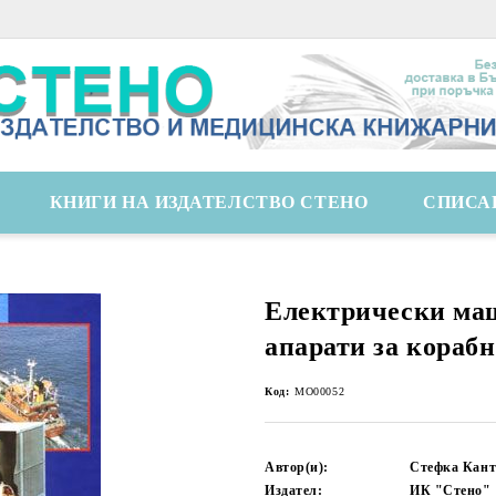
КНИГИ НА ИЗДАТЕЛСТВО СТЕНО
СПИСА
Електрически ма
апарати за кораб
Код:
MO00052
Автор(и):
Стефка Кант
Издател:
ИК "Стено"