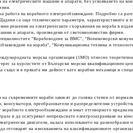
а на електрическите машини и апарати, без усвояването на ко
изми.
на работа на корабното електрообзавеждане
. Подробно са раз
. Дадени са още
техническите параметри, характеристиките и 
мни решения на електрическите съоръжения на кораба в издани
ашини и апарати, произведени от световноизвестни фирми.
пециалностите "Корабоводене за ВМС", "Военноморски комуни
обзавеждане на кораба", "Комуникационна техника и технолог
Международната морска организация (1МО) относно теоретична
ерес за курсистите от Български морски квалификационен цент
ка също и в пряката им дейност като корабни механици и спец
я на съвременните кораби зависят до голяма степен от нормал
я, консуматори, преобразователи и разпределителни устройств
 корабното електрообзавеждане и имат отговорното предназна
трала и да осигуряват непрекъснато електрозахранване на кон
електрически двигатели, налага използването на разнообразни
да отговарят на изискванията на класификационните организац