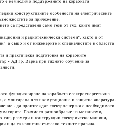
ито е немислимо поддържането на корабната
гледани конструктивните особености на електрическите
възможностите за приложение
.
ето са представени само тези от тях, които имат
кационни и радиотехнически системи", както и от
ии", а също и от
инженерите
и
специалистите
в областта
та и практическа подготовка на корабните
ър - АД гр. Варна при тяхното обучение за
иалисти.
ното функциониране на корабната електроенергетична
а, с монтирана в тях комутационна и защитна апаратура.
чение - да произвеждат електроенергия с необходимото
суматорите. Голямото разнообразие на механизми,
 по тип, размери и конструкции електрически машини,
ии и да са изпитани съгласно техните правила.