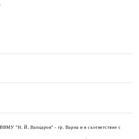
0
Добави в желани
ВМУ "Н. Й. Вапцаров" - гр. Варна и в съответствие с