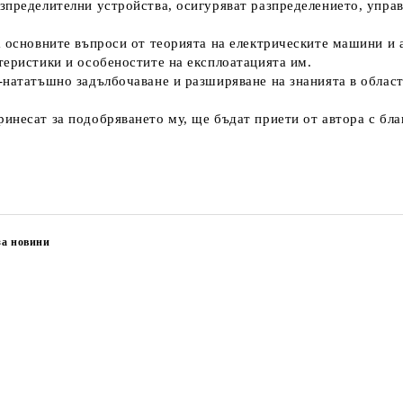
зпределителни устройства, осигуряват разпределението, управ
 основните въпроси от теорията на електрическите машини и а
теристики и особеностите на експлоатацията им.
-нататъшно задълбочаване и разширяване на знанията в облас
инесат за подобряването му, ще бъдат приети от автора с бла
за новини