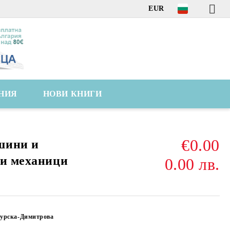
EUR
НИЯ
НОВИ КНИГИ
€0.00
шини и
ни механици
0.00 лв.
урска-Димитрова