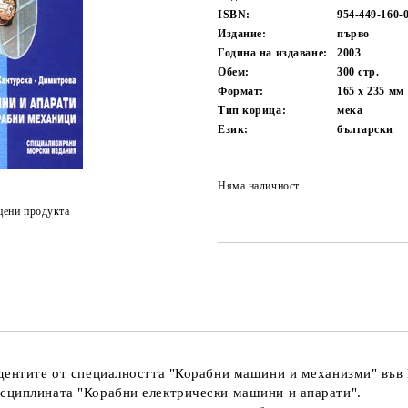
ISBN:
954-449-160-
Издание:
първо
Година на издаване:
2003
Обем:
300
стр.
Формат:
165 x 235
мм
Тип корица:
мека
Език:
български
Няма наличност
цени продукта
дентите от специалността "Корабни машини и механизми" във В
сциплината "Корабни електрически машини и апарати".