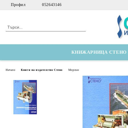
Профил
052643146
КНИЖАРНИЦА СТЕНО
Начало
Книги на издателство Стено
Морски