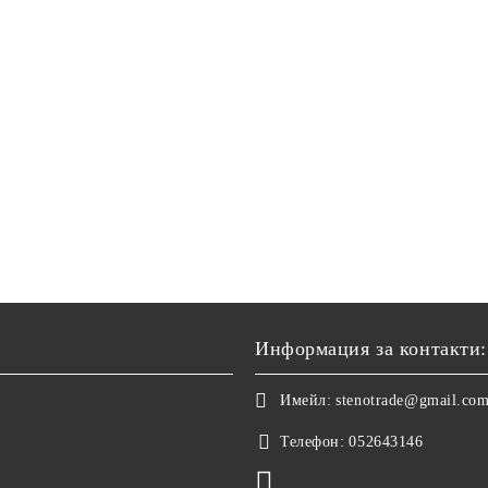
Информация за контакти:
Имейл:
stenotrade@gmail.co
Телефон:
052643146