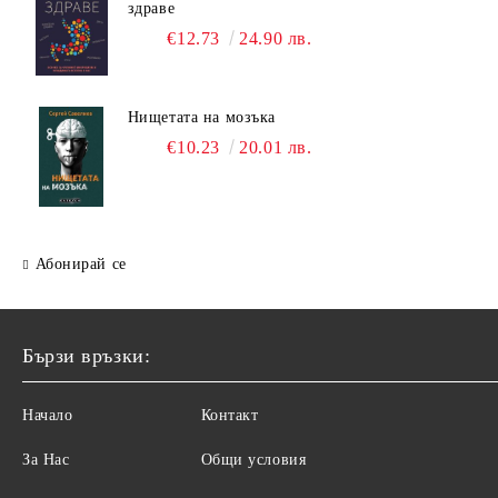
здраве
€12.73
24.90 лв.
Нищетата на мозъка
€10.23
20.01 лв.
Абонирай се
Бързи връзки:
Начало
Контакт
За Нас
Общи условия