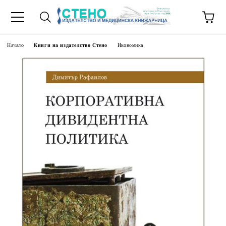
Начало
Книги на издателство Стено
Икономика