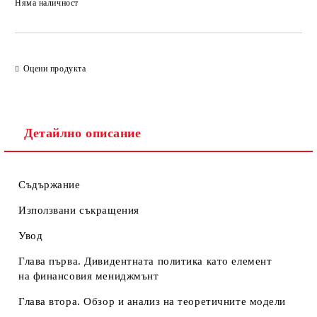
Няма наличност
Добави в желани
Оцени продукта
Детайлно описание
Съдържание
Използвани съкращения
Увод
Глава първа. Дивидентната политика като елемент
на финансовия мениджмънт
Глава втора. Обзор и анализ на теоретичните модели