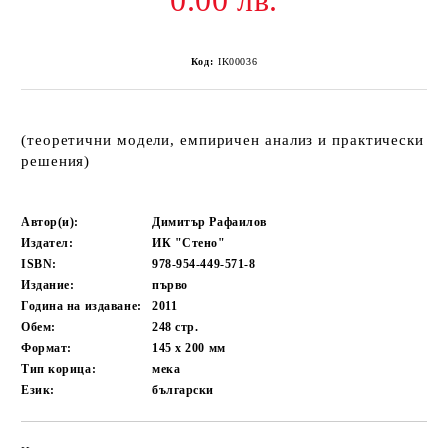
0.00 лв.
Код:
IK00036
(теоретични модели, емпиричен анализ и практически
решения)
Автор(и):
Димитър Рафаилов
Издател:
ИК "Стено"
ISBN:
978-954-449-571-8
Издание:
първо
Година на издаване:
2011
Обем:
248
стр.
Формат:
145 x 200
мм
Тип корица:
мека
Език:
български