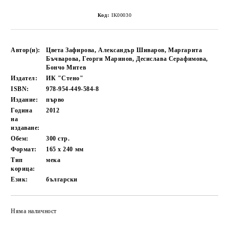
Код:
IK00030
Автор(и):
Цвета Зафирова, Александър Шиваров, Маргарита
Бъчварова, Георги Маринов, Десислава Серафимова,
Бончо Митев
Издател:
ИК "Стено"
ISBN:
978-954-449-584-8
Издание:
първо
Година
2012
на
издаване:
Обем:
300
стр.
Формат:
165 x 240
мм
Тип
мека
корица:
Език:
български
Няма наличност
Добави в желани