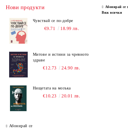
Нови продукти
Абонирай се 
Виж всички
Чувствай се по-добре
€9.71
18.99 лв.
Митове и истини за чревното
здраве
€12.73
24.90 лв.
Нищетата на мозъка
€10.23
20.01 лв.
Абонирай се