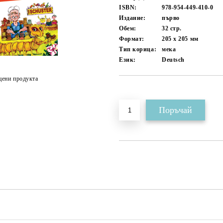
ISBN:
978-954-449-410-0
Издание:
първо
Обем:
32
стр.
Формат:
205 x 205
мм
Тип корица:
мека
Език:
Deutsch
цени продукта
Добави в желани