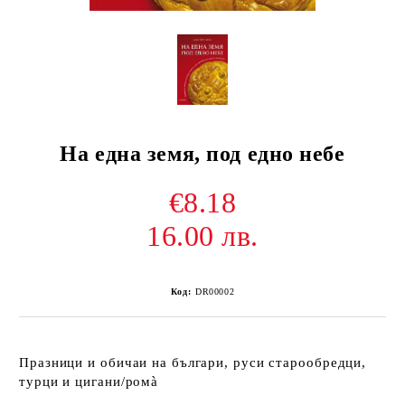
На eдна земя, под едно небе
€8.18
16.00 лв.
Код:
DR00002
Празници и обичаи на българи, руси старообредци,
турци и цигани/ромà