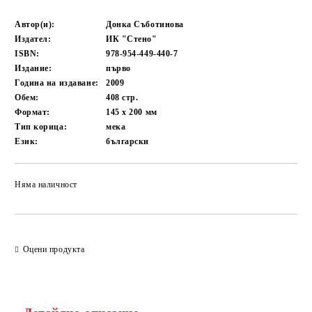
Автор(и):
Донка Съботинова
Издател:
ИК "Стено"
ISBN:
978-954-449-440-7
Издание:
първо
Година на издаване:
2009
Обем:
408
стр.
Формат:
145 x 200
мм
Тип корица:
мека
Език:
български
Няма наличност
Добави в желани
Оцени продукта