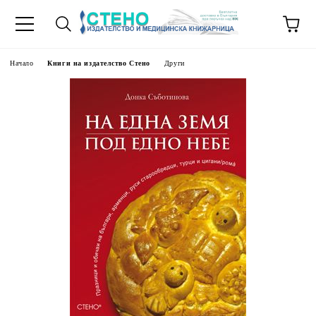
Начало
Книги на издателство Стено
Други