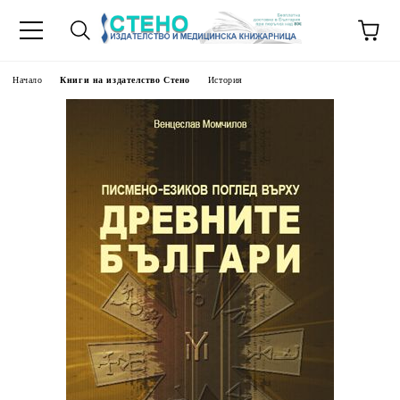
Начало
Книги на издателство Стено
История