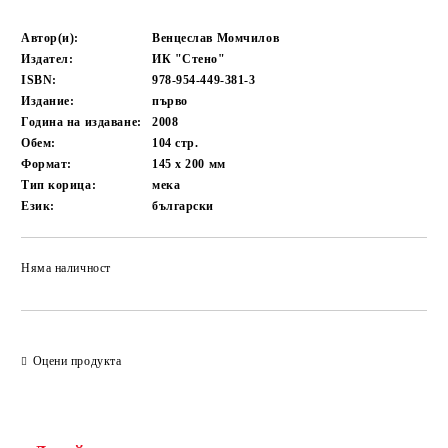
Автор(и):
Венцеслав Момчилов
Издател:
ИК "Стено"
ISBN:
978-954-449-381-3
Издание:
първо
Година на издаване:
2008
Обем:
104
стр.
Формат:
145 x 200
мм
Тип корица:
мека
Език:
български
Няма наличност
Добави в желани
Оцени продукта