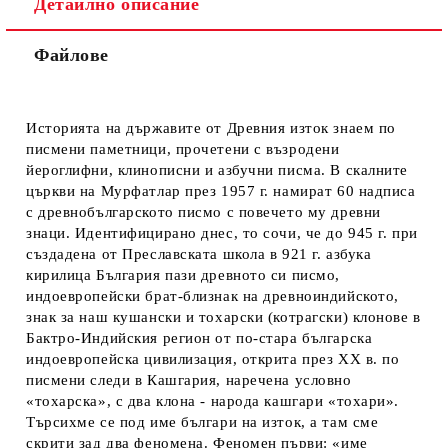
Детайлно описание
Файлове
Историята на държавите от Древния изток знаем по
писмени паметници, прочетени с възродени
йероглифни, клинописни и азбучни писма. В скалните
църкви на Мурфатлар през 1957 г. намират 60 надписа
с древнобългарското писмо с повечето му древни
знаци. Идентифицирано днес, то сочи, че до 945 г. при
създадена от Преславската школа в 921 г. азбука
кирилица България пази древното си писмо,
индоевропейски брат-близнак на древноиндийското,
знак за наш кушански и тохарски (котрагски) клонове в
Бактро-Индийския регион от по-стара българска
индоевропейска цивилизация, открита през XX в. по
писмени следи в Кашгария, наречена условно
«тохарска», с два клона - народа кашгари «тохари».
Търсихме се под име българи на изток, а там сме
скрити зад два феномена. Феномен първи: «име