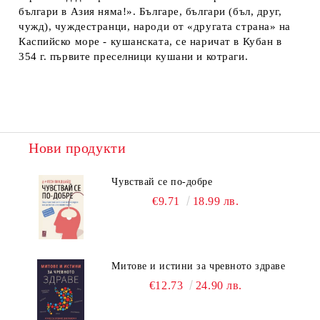
българи в Азия няма!». Българе, българи (бъл, друг,
чужд), чуждестранци, народи от «другата страна» на
Каспийско море - кушанската, се наричат в Кубан в
354 г. първите преселници кушани и котраги.
Нови продукти
Чувствай се по-добре
€9.71
18.99 лв.
Митове и истини за чревното здраве
€12.73
24.90 лв.