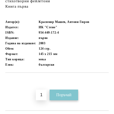
стихотворни фейлетони
Книга първа
Автор(и):
Красимир Машев, Антони Гюров
Издател:
ИК "Стено"
ISBN:
954-449-172-4
Издание:
първо
Година на издаване:
2003
Обем:
124
стр.
Формат:
145 x 215
мм
Тип корица:
мека
Език:
български
Добави в желани