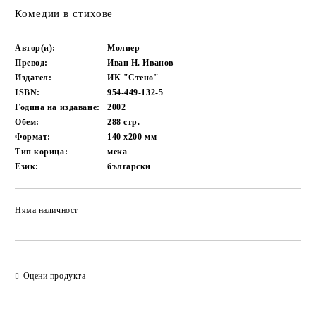
Комедии в стихове
Автор(и):
Молиер
Превод:
Иван Н. Иванов
Издател:
ИК "Стено"
ISBN:
954-449-132-5
Година на издаване:
2002
Обем:
288
стр.
Формат:
140 x200
мм
Тип корица:
мека
Език:
български
Няма наличност
Добави в желани
Оцени продукта