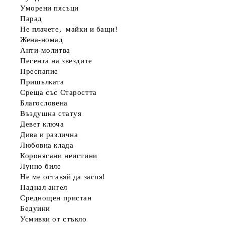
Уморени пясъци
Парад
Не плачете, майки и бащи!
Жена-номад
Анти-молитва
Песента на звездите
Преспапие
Пришълката
Среща със Старостта
Благословена
Въздушна статуя
Девет ключа
Дива и различна
Любовна клада
Коронясани неистини
Лунно биле
Не ме оставяй да заспя!
Паднал ангел
Среднощен пристан
Бедуини
Усмивки от стъкло