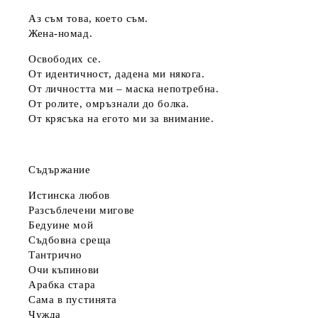
Аз съм това, което съм.
Жена-номад.
Освободих се.
От идентичност, дадена ми някога.
От личността ми – маска непотребна.
От ролите, омръзнали до болка.
От крясъка на егото ми за внимание.
Съдържание
Истинска любов
Разсъблечени мигове
Бедуине мой
Съдбовна среща
Тантрично
Очи къпинови
Арабка стара
Сама в пустинята
Чужда