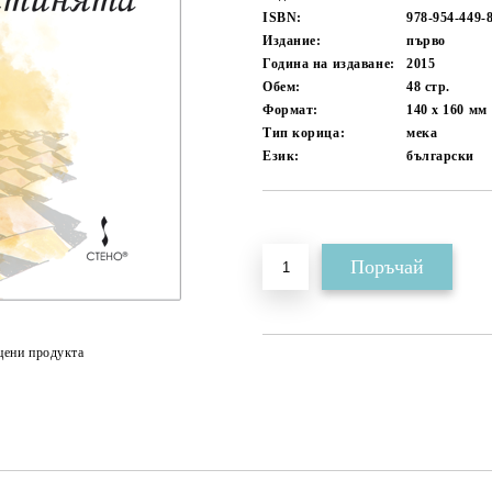
ISBN:
978-954-449-
Издание:
първо
Година на издаване:
2015
Обем:
48
стр.
Формат:
140 x 160
мм
Тип корица:
мека
Език:
български
Добави в желани
цени продукта