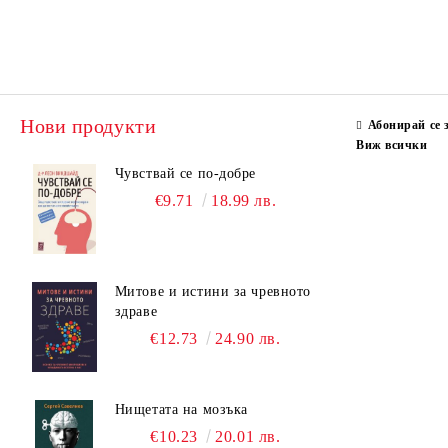
Нови продукти
Абонирай се 
Виж всички
Чувствай се по-добре
€9.71
18.99 лв.
Митове и истини за чревното
здраве
€12.73
24.90 лв.
Нищетата на мозъка
€10.23
20.01 лв.