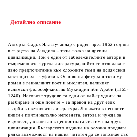
Детайлно описание
Авторът Садък Ялсъзучанлар е роден през 1962 година
в сърцето на Анадола – тази люлка на древни
цивилизации. Той е един от забележителните автори в
съвременната турска литература, който се отличава с
явно предпочитание към сложните теми на ислямския
мистицизъм – суфизма. Основната фигура в този му
роман е гениалният поет и мислител, великият
ислямски философ-мистик Мухиддин ибн Араби (1165-
1240). Неговите трудове са едни от най-трудните за
разбиране и още повече – за превод на друг език
творби в световната литература. Логиката в неговите
книги е почти напълно непозната, затова и чужда за
европееца, възпитан в ценностната система на друга
цивилизация. Българското издание на романа предлага
рядка възможност на нашия читател да се запознае със