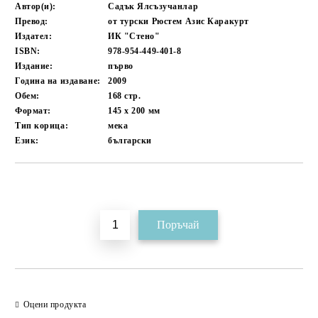
Автор(и):
Садък Ялсъзучанлар
Превод:
от турски Рюстем Азис Каракурт
Издател:
ИК "Стено"
ISBN:
978-954-449-401-8
Издание:
първо
Година на издаване:
2009
Обем:
168
стр.
Формат:
145 x 200
мм
Тип корица:
мека
Език:
български
Добави в желани
Оцени продукта