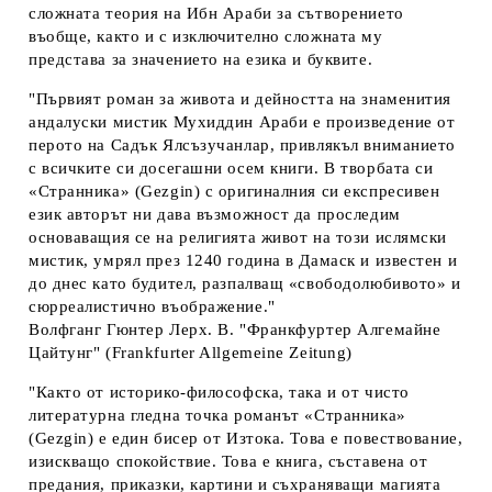
сложната теория на Ибн Араби за сътворението
въобще, както и с изключително сложната му
представа за значението на езика и буквите.
"Първият роман за живота и дейността на знаменития
андалуски мистик Мухиддин Араби е произведение от
перото на Садък Ялсъзучанлар, привлякъл вниманието
с всичките си досегашни осем книги. В творбата си
«Странника» (Gezgin) с оригиналния си експресивен
език авторът ни дава възможност да проследим
основаващия се на религията живот на този ислямски
мистик, умрял през 1240 година в Дамаск и известен и
до днес като будител, разпалващ «свободолюбивото» и
сюрреалистично въображение."
Волфганг Гюнтер Лерх. В. "Франкфуртер Алгемайне
Цайтунг" (Frankfurter Allgemeine Zeitung)
"Както от историко-философска, така и от чисто
литературна гледна точка романът «Странника»
(Gezgin) е един бисер от Изтока. Това е повествование,
изискващо спокойствие. Това е книга, съставена от
предания, приказки, картини и съхраняващи магията