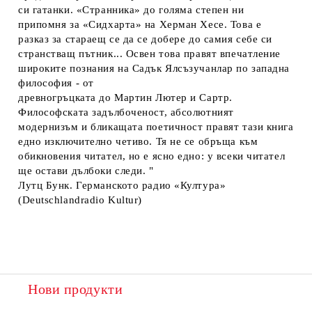
си гатанки. «Странника» до голяма степен ни
припомня за «Сидхарта» на Херман Хесе. Това е
разказ за стараещ се да се добере до самия себе си
странстващ пътник... Освен това правят впечатление
широките познания на Садък Ялсъзучанлар по западна
философия - от
древногръцката до Мартин Лютер и Сартр.
Философската задълбоченост, абсолютният
модернизъм и бликащата поетичност правят тази книга
едно изключително четиво. Тя не се обръща към
обикновения читател, но е ясно едно: у всеки читател
ще остави дълбоки следи. "
Лутц Бунк. Германското радио «Култура»
(Deutschlandradio Kultur)
Нови продукти