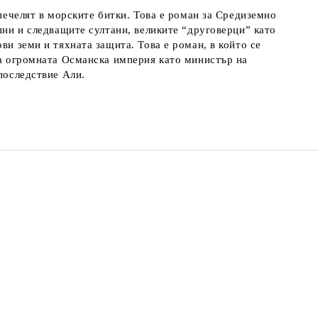
 печелят в морските битки. Това е роман за Средиземно
пни и следващите султани, великите “друговерци” като
ви земи и тяхната защита. Това е роман, в който се
 на огромната Османска империя като министър на
последствие Али.