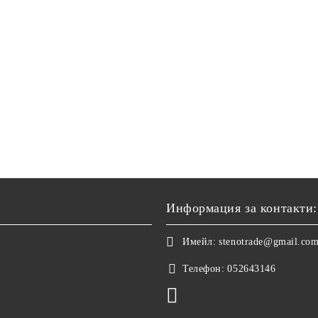
Информация за контакти:
Имейл:
stenotrade@gmail.co
Телефон:
052643146