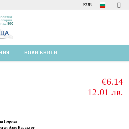
EUR
НИЯ
НОВИ КНИГИ
€6.14
12.01 лв.
ми Гюрмен
юстем Азис Каракурт