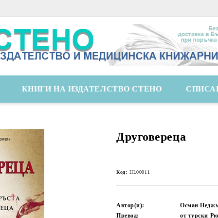
КНИГИ НА ИЗДАТЕЛСТВО СТЕНО
СПИСА
Друговереца
Код:
HL00011
Автор(и):
Осман Недж
Превод:
от турски Р