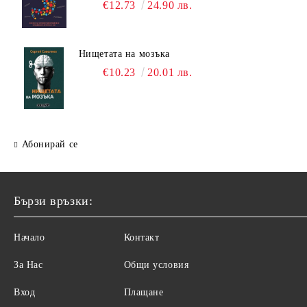
€12.73
24.90 лв.
Нищетата на мозъка
€10.23
20.01 лв.
Абонирай се
Бързи връзки:
Начало
Контакт
За Нас
Общи условия
Вход
Плащане