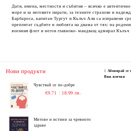
Дати, имена, местности и събития – всичко е автентично
море и за неговите пирати, за техните страхове и надеж
Барбароса, капитан Тургут и Кълъч Али са изправени сре
преплитат съдбите и любовта на двама от тях: на роден
военния флот и негов главноко- мандващ адмирал Кълъч А
Нови продукти
Абонирай се 
Виж всички
Чувствай се по-добре
€9.71
18.99 лв.
Митове и истини за чревното
здраве