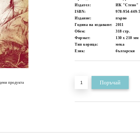
Издател:
ИК "Стено"
ISBN:
978-954-449-
Издание:
първо
Година на издаване:
2011
Обем:
318
стр.
Формат:
130 x 210
мм
Тип корица:
мека
Език:
български
Добави в желани
цени продукта