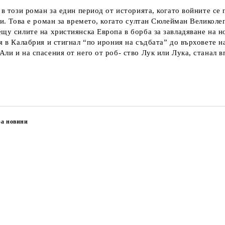
 в този роман за един период от историята, когато войните се
ди. Това е роман за времето, когато султан Сюлейман Великоле
щу силите на християнска Европа в борба за завладяване на но
ия в Калабрия и стигнал “по ирония на съдбата” до върховете
ли и на спасения от него от роб- ство Лук или Лука, станал в
за новини