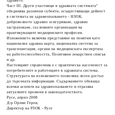
здравето.
Част III. Други участници в здравната системата"
обединява различни субекти, осъществяващи дейност
в системата на здравеопазването - НЗОК,
доброволното здравно осигуряване, здравно
застраховане, съсловните организации на
практикуващите медицинските професии.
Изложението включва представяне на понятия като
национална здравна карта, национална система за
трансплантация, органи на медицинската експертиза
на работоспособността, Позитивен лекарствен списък
и др.
Настоящият справочник е с практическа насоченост за
потребителите и работещите в здравната система.
Структурата на изложението позволява лесен достъп
до търсената информация. Съдържанието обхваща
всички аспекти на здравеопазването и отразява
актуалните промени в законодателството.
Русе, април 2008
Д-р Орлин Геров,
Директор на РЗОК - Русе