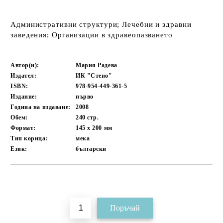
Административни структури; Лечебни и здравни
заведения; Организации в здравеопазването
Автор(и):
Мария Радева
Издател:
ИК "Стено"
ISBN:
978-954-449-361-5
Издание:
първо
Година на издаване:
2008
Обем:
240
стр.
Формат:
145 x 200
мм
Тип корица:
мека
Език:
български
Добави в желани