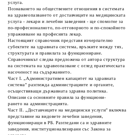
услуга.
Познаването на обществените отношения в системата
на здравеопазването от доставчиците на медицинската
услуга - лекари и лечебни заведения - ще спомогне за
по-професионалното, по-отговорното и по-спокойното
упражняване на професията лекар.
Настоящият справочник представя изчерпателно
субектите на здравната система, връзките между тях,
структурата и правилата за функциониране.
Справочникът следва предложена от автора структура
на системата на здравеопазване с оглед практическата
насоченост на съдържанието.
Част I. „Административен капацитет на здравната
система" разглежда администрациите и органите,
осъществяващи държавната здравна политика.
Описани са основните правила за функциони-
рането на администрацията.
Част II. „Доставчиците на медицински услуги" включва
представяне на видовете лечебни заведения,
функциониращи в РБ. Разгледани са и здравните
заведения, институционализирани със Закона за