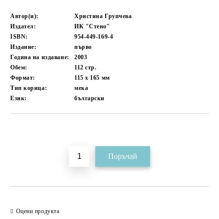
Автор(и):
Христина Групчева
Издател:
ИК "Стено"
ISBN:
954-449-169-4
Издание:
първо
Година на издаване:
2003
Обем:
112
стр.
Формат:
115 x 165
мм
Тип корица:
мека
Език:
български
Добави в желани
Оцени продукта