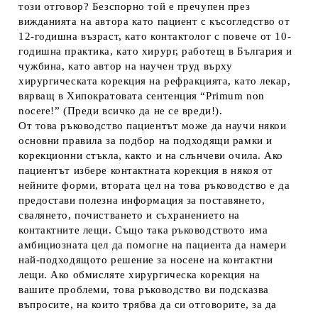
този отговор? Безспорно той е пречупен през
вижданията на автора като пациент с късогледство от
12-годишна възраст, като контактолог с повече от 10-
годишна практика, като хирург, работещ в България и
чужбина, като автор на научен труд върху
хирургическата корекция на рефракцията, като лекар,
вярващ в Хипократовата сентенция “Primum non
nocere!” (Преди всичко да не се вреди!).
От това ръководство пациентът може да научи някои
основни правила за подбор на подходящи рамки и
корекционни стъкла, както и на слънчеви очила. Ако
пациентът избере контактната корекция в някоя от
нейните форми, втората цел на това ръководство е да
предостави полезна информация за поставянето,
свалянето, почистването и съхранението на
контактните лещи. Също така ръководството има
амбициозната цел да помогне на пациента да намери
най-подходящото решение за носене на контактни
лещи. Ако обмисляте хирургическа корекция на
вашите проблеми, това ръководство ви подсказва
въпросите, на които трябва да си отговорите, за да