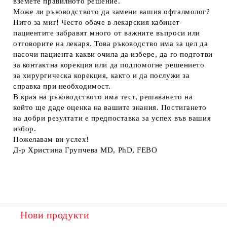
вземете правилното решение.
Може ли ръководството да замени вашия офталмолог?
Нито за миг! Често обаче в лекарския кабинет
пациентите забравят много от важните въпроси или
отговорите на лекаря. Това ръководство има за цел да
насочи пациента какви очила да избере, да го подготви
за контактна корекция или да подпомогне решението
за хирургическа корекция, както и да послужи за
справка при необходимост.
В края на ръководството има тест, решаването на
който ще даде оценка на вашите знания. Постигането
на добри резултати е предпоставка за успех във вашия
избор.
Пожелавам ви услех!
Д-р Христина Групчева MD, РhD, FЕВО
Нови продукти