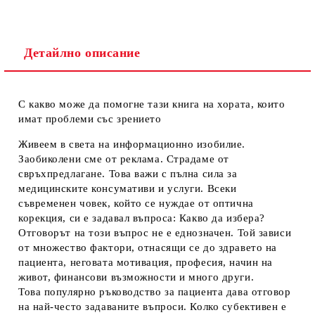
Детайлно описание
С какво може да помогне тази книга на хората, които
имат проблеми със зрението
Живеем в света на информационно изобилие.
Заобиколени сме от реклама. Страдаме от
свръхпредлагане. Това важи с пълна сила за
медицинските консумативи и услуги. Всеки
съвременен човек, който се нуждае от оптична
корекция, си е задавал въпроса: Какво да избера?
Отговорът на този въпрос не е еднозначен. Той зависи
от множество фактори, отнасящи се до здравето на
пациента, неговата мотивация, професия, начин на
живот, финансови възможности и много други.
Това популярно ръководство за пациента дава отговор
на най-често задаваните въпроси. Колко субективен е