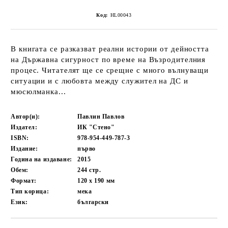
Код:
HL00043
В книгата се разказват реални истории от дейността
на Държавна сигурност по време на Възродителния
процес. Читателят ще се срещне с много вълнуващи
ситуации и с любовта между служител на ДС и
мюсюлманка...
Автор(и):
Павлин Павлов
Издател:
ИК "Стено"
ISBN:
978-954-449-787-3
Издание:
първо
Година на издаване:
2015
Обем:
244
стр.
Формат:
120 x 190
мм
Тип корица:
мека
Език:
български