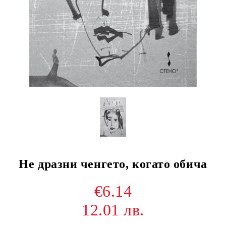
Не дразни ченгето, когато обича
€6.14
12.01 лв.