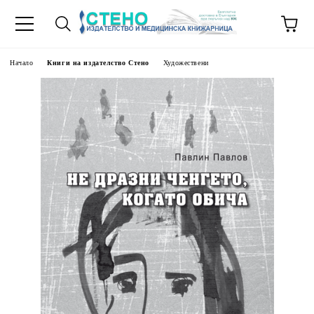
Начало
Книги на издателство Стено
Художествени