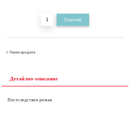
Добави в желани
Оцени продукта
Детайлно описание
Постследствен роман