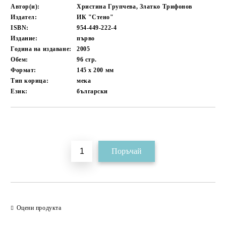
Автор(и):
Христина Групчева, Златко Трифонов
Издател:
ИК "Стено"
ISBN:
954-449-222-4
Издание:
първо
Година на издаване:
2005
Обем:
96
стр.
Формат:
145 x 200
мм
Тип корица:
мека
Език:
български
Добави в желани
Оцени продукта