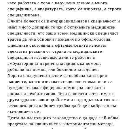
като работата с хора с нарушено зрение е много
специфична, а апаратурата, която се използва, е строго
специализирана.
Очните болести са интердисциплинарна специалност и
имат много допирни точки с останалите медицински
специалности, ето защо всеки медицински специалист
трябва да има основни познания по офталмология.
Спешните състояния в офталмологията изискват
адекватна реакция от страна на медицинските
специалисти независимо дали те работят в
амбулатория за първична медицинска помощ,
доболнична помощ или болнично заведение.
Хората с нарушено зрение са особена категория
пациенти, които изискват специално внимание и се
нуждаят от квалифицирана помощ за адекватна
социална рехбилитация. Тези пациенти често имат и
други здравословни проблеми и подходът към тях във
всеки лекарски кабинет трябва да бъде съобразен със
състоянието им.
Целта на настоящото ръководство е да даде най-обща
представа за клиничните и инструментални методи,