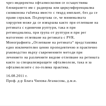
чрез индиректна офталмоскопия се осъществява
блокирането им с радиерна или циркумференциална
силиконова гъбичка вместо с твърд имплант, без да се
прави серклаж. Подчертава се, че минималната
хирургия може да се извършва както при отлепване на
ретината с единични руптури, така и при
ретинодиализа, при група от руптури и при рег
матогенно отлепване на ретината с PVR.
Монографията „Отлепване на ретината“ представлява
едно изключително ценно пропедевтично и практично
ръководство върху съвременните методи при
лечението на различните видове отлепване на ретината
както за специализиращите офталмолози, така и за
офталмолозите с по-голяма практика.
16.08.2011 г.
Проф. д-р Блага Чилова-Атанасова, д.м.н.