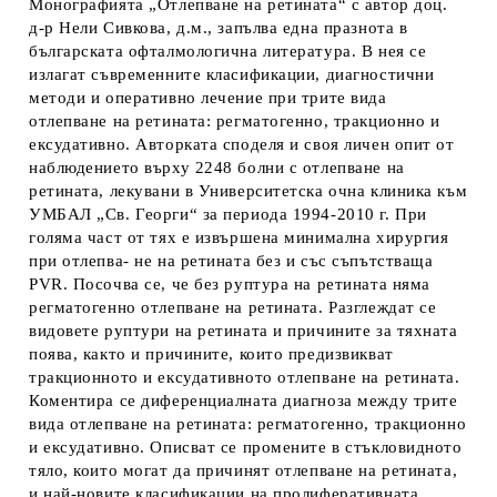
Монографията „Отлепване на ретината“ с автор доц.
д-р Нели Сивкова, д.м., запълва една празнота в
българската офталмологична литература. В нея се
излагат съвременните класификации, диагностични
методи и оперативно лечение при трите вида
отлепване на ретината: регматогенно, тракционно и
ексудативно. Авторката споделя и своя личен опит от
наблюдението върху 2248 болни с отлепване на
ретината, лекувани в Университетска очна клиника към
УМБАЛ „Св. Георги“ за периода 1994-2010 г. При
голяма част от тях е извършена минимална хирургия
при отлепва- не на ретината без и със съпътстваща
PVR. Посочва се, че без руптура на ретината няма
регматогенно отлепване на ретината. Разглеждат се
видовете руптури на ретината и причините за тяхната
поява, както и причините, които предизвикват
тракционното и ексудативното отлепване на ретината.
Коментира се диференциалната диагноза между трите
вида отлепване на ретината: регматогенно, тракционно
и ексудативно. Описват се промените в стъкловидното
тяло, които могат да причинят отлепване на ретината,
и най-новите класификации на пролиферативната