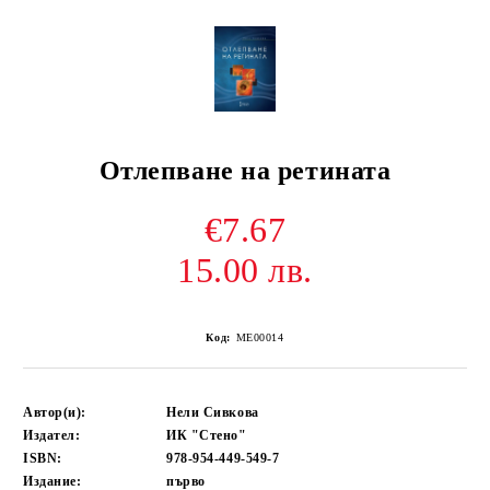
Отлепване на ретината
€7.67
15.00 лв.
Код:
ME00014
Автор(и):
Нели Сивкова
Издател:
ИК "Стено"
ISBN:
978-954-449-549-7
Издание:
първо