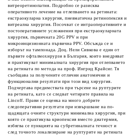
витреоретинопатия. Подробно се разисква
оперативното лечение на отлепването на ретината:
екстраокуларна хирургия, пневматична ретинопексия и
витреална хирургия. Посочват се интраоперативните и
постоперативните усложнения при екстраокуларната
хирургия, първичната 20G PPV и при
микроинцизионната първична PPV. Обсъжда се и
изборът на тампонада. Доц. Нели Сивкова е един от
първите офталмохирурзи в България, които внедряват
и практикуват минималната хирургия при отлепването
на ретината по метода на проф. Ингрид Крайсиг. Тя
съобщава за получените отлични анатомични и
функционални резултати при този вид хирургия.
Подчертава предимствата при търсене на руптурите
на ретината, като се следват четирите правила на
Lincoff. Прави се оценка на много добрите
следоперативни резултати при извършване на по-
щадящата очните структури минимална хирургия, при
която се практикува криопексия вместо диатермия,
избягва се пункцията на субретиналната течност и
след точното локализиране на руптурите на ретината