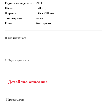
Година на издаване:
2011
Обем:
128
стр.
Формат:
145 x 200
мм
Тип корица:
мека
Език:
български
Няма наличност
Добави в желани
Оцени продукта
Детайлно описание
Предговор