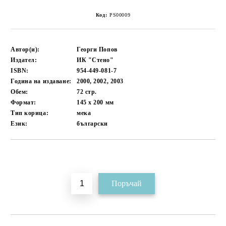
Код:
PS00009
Автор(и):
Георги Попов
Издател:
ИК "Стено"
ISBN:
954-449-081-7
Година на издаване:
2000, 2002, 2003
Обем:
72
стр.
Формат:
145 x 200
мм
Тип корица:
мека
Език:
български
Добави в желани