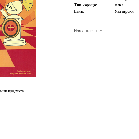
Тип корица:
мека
Език:
български
Няма наличност
цени продукта