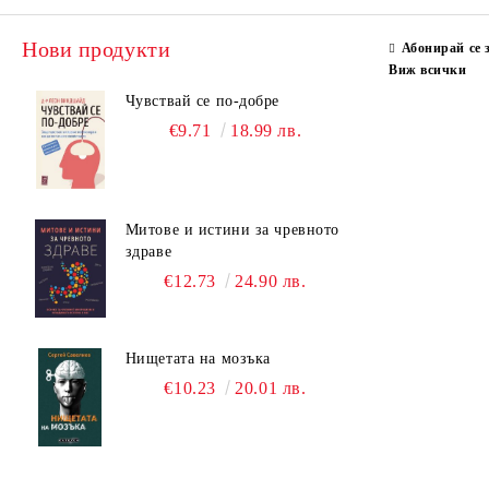
Нови продукти
Абонирай се 
Виж всички
Чувствай се по-добре
€9.71
18.99 лв.
Митове и истини за чревното
здраве
€12.73
24.90 лв.
Нищетата на мозъка
€10.23
20.01 лв.