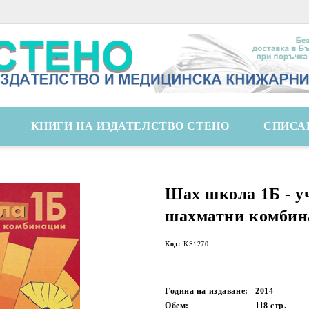
КНИГИ НА ИЗДАТЕЛСТВО СТЕНО
СПИСА
Шах школа 1Б - у
шахматни комбин
Код:
KS1270
Година на издаване:
2014
Обем:
118
стр.