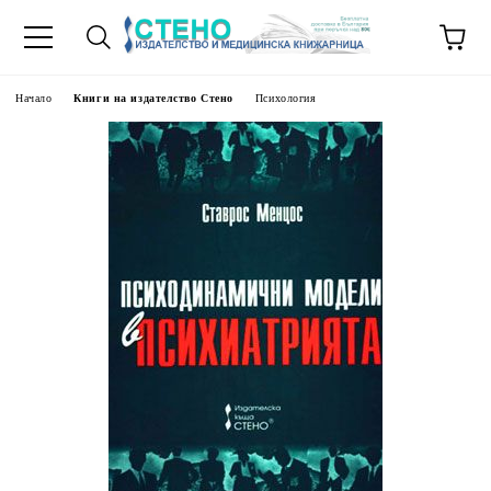
Начало
Книги на издателство Стено
Психология