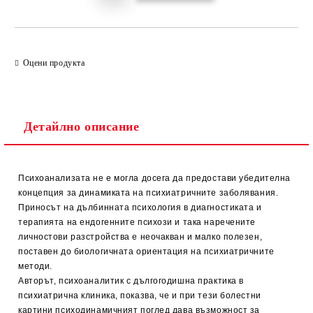
Оцени продукта
Детайлно описание
Психоанализата не е могла досега да предостави убедителна
концепция за динамиката на психиатричните заболявания.
Приносът на дълбинната психология в диагностиката и
терапията на ендогенните психози и така наречените
личностови разстройства е неочакван и малко полезен,
поставен до биологичната ориентация на психиатричните
методи.
Авторът, психоаналитик с дългогодишна практика в
психиатрична клиника, показва, че и при тези болестни
картини психодинамичният поглед дава възможност за