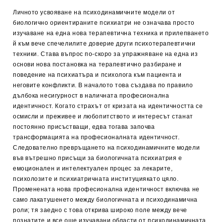
Личното усвояване на психодинамичните модели от
биологично ориентираните психиатри не означава просто
изучаване на една нова терапевтична техника и прилепването
й към вече спечелилите доверие други психотерапевтични
техники. Става въпрос по-скоро за упражняване на една из
основи нова постановка на терапевтично разбиране и
поведение на психиатъра и психолога към пациента и
неговите конфликти. В началото това създава по правило
дълбока несигурност в наличната професионална
идентичност. Когато страхът от кризата на идентичността се
осмисли и преживее и любопитството и интересът станат
постоянно присъстващи, едва тогава започва
трансформацията на професионалната идентичност.
Следователно превръщането на психодинамичните модели
във вътрешно присъщи за биологичната психиатрия е
емоционален и интелектуален процес за лекарите,
психолозите и психиатричната институциякато цяло.
Променената нова професионална идентичност включва не
само лакатушенето между биологичната и психодинамична
роли; тя заедно с това открива широко поле между вече
познатите и все още изучавани области от психодинамичната