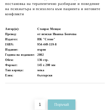
постановка на терапевтично разбиране и поведение
на психиатъра и психолога към пациента и неговите
конфликти
Автор(и):
Ставрос Менцос
Превод:
от немски Иванка Бончева
Издател:
ИК "Стено"
ISBN:
954-449-119-8
Издание:
първо
Година на издаване:
2002
Обем:
136
стр.
Формат:
145 x 200
мм
Тип корица:
мека
Език:
български
Добави в желани