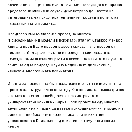
разбиране и за целенасочено лечение. Поредицата от кратко
представени клинични случаи демонстрира ценността на
интеграцията на психотерапевтичните процеси в полето на
психиатричната практика.
Предговор към българския превод на книгата
"Психодинамични модели в психиатрията" от Ставрос Менцос
Книгата пред Вас е превод в двоен смисъл: Тя е превод от
немски на български език, но и превод на комплексните
психодинамични взаимовръзки в психоаналитичната наука на
езика на една природо-научна медицинска дисциплина,
каквато е биологичната психиатрия.
Идеята за превода на български език възникна в резултат на
проекта за сътрудничество между Кантоналната психиатрична
клиника в Листал - Швейцария и Психиатричната
университетска клиника - Варна. Този проект между многото
други цели има и тази - да въведе психодинамичните модели в
едностранно биологично ориентираната психиатрия,
упражнявана в България под влияние на комунистическия
режим.