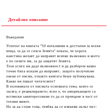
Детайлно описание
Въведение
Успехът на книгата "50 изпълними и достъпни за всеки
неща, за да се спаси Земята" показа, че хората
наистина желаят да направят всичко възможно и което
е по силите им, за да защитят Земята.
Този успех ни даде възможност и да разберем какво
точно биха искали да направят.. защото получихме
океан от писма, откакто книгата беше публикувана.
Какво ни пишат читателите?
В половината от писмата основната тема. която се
засяга, е рециклирането; ясно е, че американците са
истински заинтересовани то да се превърне в част от
техния живот.
Но за да стане това, трябва да се извърви дълъг път;