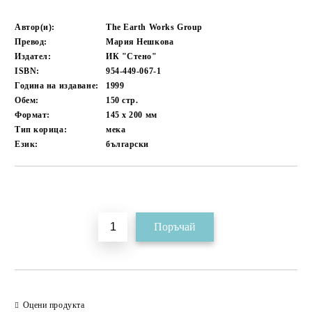
Автор(и):
The Earth Works Group
Превод:
Мария Нешкова
Издател:
ИК "Стено"
ISBN:
954-449-067-1
Година на издаване:
1999
Обем:
150
стр.
Формат:
145 x 200
мм
Тип корица:
мека
Език:
български
Добави в желани
Оцени продукта