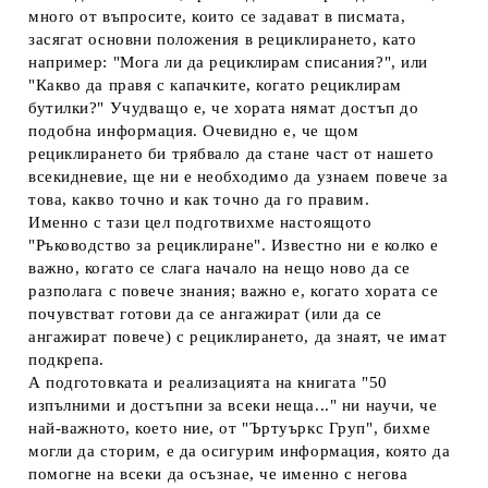
много от въпросите, които се задават в писмата,
засягат основни положения в рециклирането, като
например: "Мога ли да рециклирам списания?", или
"Какво да правя с капачките, когато рециклирам
бутилки?" Учудващо е, че хората нямат достъп до
подобна информация. Очевидно е, че щом
рециклирането би трябвало да стане част от нашето
всекидневие, ще ни е необходимо да узнаем повече за
това, какво точно и как точно да го правим.
Именно с тази цел подготвихме настоящото
"Ръководство за рециклиране". Известно ни е колко е
важно, когато се слага начало на нещо ново да се
разполага с повече знания; важно е, когато хората се
почувстват готови да се ангажират (или да се
ангажират повече) с рециклирането, да знаят, че имат
подкрепа.
А подготовката и реализацията на книгата "50
изпълними и достъпни за всеки неща..." ни научи, че
най-важното, което ние, от "Ъртуъркс Груп", бихме
могли да сторим, е да осигурим информация, която да
помогне на всеки да осъзнае, че именно с негова