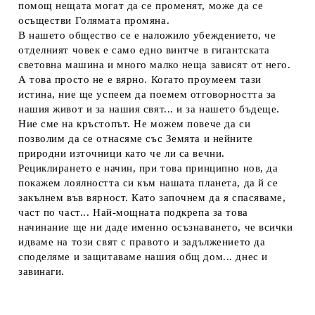
помощ нещата могат да се променят, може да се
осъществи Голямата промяна.
В нашето общество се е наложило убеждението, че
отделният човек е само едно винтче в гигантската
световна машина и много малко неща зависят от него.
А това просто не е вярно. Когато проумеем тази
истина, ние ще успеем да поемем отговорността за
нашия живот и за нашия свят... и за нашето бъдеще.
Ние сме на кръстопът. Не можем повече да си
позволим да се отнасяме със Земята и нейните
природни източници като че ли са вечни.
Рециклирането е начин, при това принципно нов, да
покажем лоялността си към нашата планета, да й се
закълнем във вярност. Като започнем да я спасяваме,
част по част... Най-мощната подкрепа за това
начинание ще ни даде именно осъзнаването, че всички
идваме на този свят с правото и задължението да
споделяме и защитаваме нашия общ дом... днес и
завинаги.