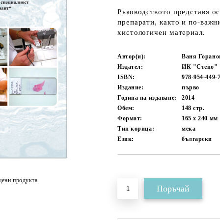
Ръководството представя ос
препарати, както и по-важн
хистологичен материал.
Автор(и):
Ваня Горано
Издател:
ИК "Стено"
ISBN:
978-954-449-
Издание:
първо
Година на издаване:
2014
Обем:
148
стр.
Формат:
165 x 240
мм
Тип корица:
мека
Език:
български
Добави в желани
цени продукта