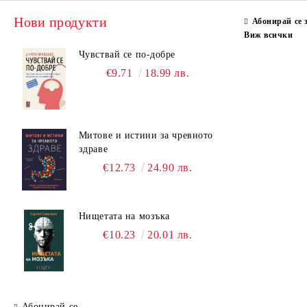
Нови продукти
Абонирай се 
Виж всички
Чувствай се по-добре
€9.71
18.99 лв.
Митове и истини за чревното
здраве
€12.73
24.90 лв.
Нищетата на мозъка
€10.23
20.01 лв.
Абонирай се