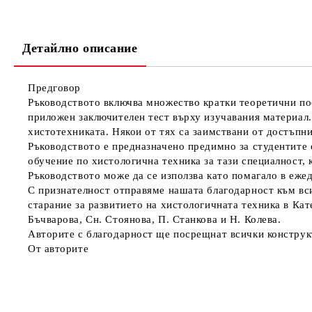
Детайлно описание
Предговор
Ръководството включва множество кратки теоретични пос
приложен заключителен тест върху изучавания материал.
хистотехниката. Някои от тях са заимствани от достъпни
Ръководството е предназначено предимно за студентите 
обучение по хистологична техника за тази специалност,
Ръководството може да се използва като помагало в еже
С признателност отправяме нашата благодарност към вс
старание за развитието на хистологичната техника в Кат
Бъчварова, Сн. Стоянова, П. Станкова и Н. Колева.
Авторите с благодарност ще посрещнат всички конструк
От авторите