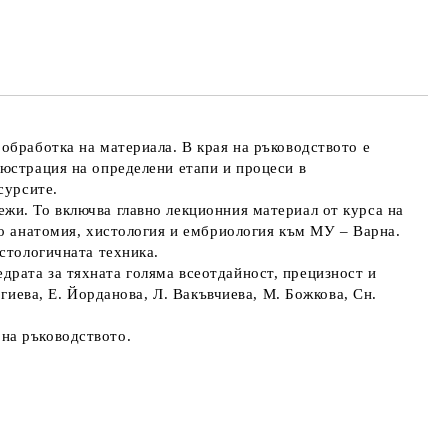
обработка на материала. В края на ръководството е
люстрация на определени етапи и процеси в
сурсите.
жи. То включва главно лекционния материал от курса на
по анатомия, хистология и ембриология към МУ – Варна.
стологичната техника.
рата за тяхната голяма всеотдайност, прецизност и
гиева, Е. Йорданова, Л. Вакъвчиева, М. Божкова, Сн.
на ръководството.