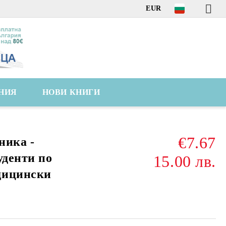
EUR
НИЯ
НОВИ КНИГИ
€7.67
ника -
уденти по
15.00 лв.
дицински