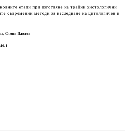
новните етапи при изготвяне на трайни хистологични
ите съвременни методи за изследване на цитологичен и
ва, Стоян Павлов
749-1