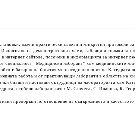
тановки, важни практически съвети и конкретни протоколи за 
 Използвани са демонстративни схеми, таблици и снимки за и
 в интернет сайтове, посочени в информацията за интернет ре
от специалност „Медицински лаборант“ към медицинските коле
 който е базиран на богатия многогодишен опит на Катедрата 
дневната работа и от практикуващи лаборанти в областта на хи
ички бивши и настоящи сътрудници на лабораторията към Катед
едрата, особено лаборантките: М. Скочева, С. Иванова, Б. Геор
тивни препоръки по отношение на съдържанието и качеството 