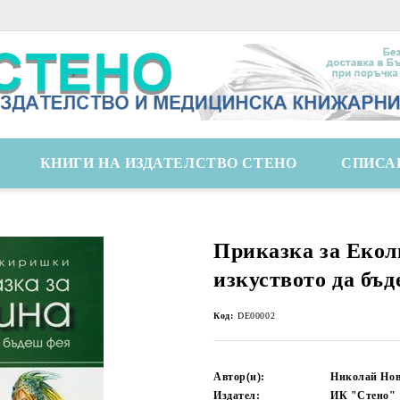
КНИГИ НА ИЗДАТЕЛСТВО СТЕНО
СПИСА
Приказка за Екол
изкуството да бъ
Код:
DE00002
Автор(и):
Николай Но
Издател:
ИК "Стено"