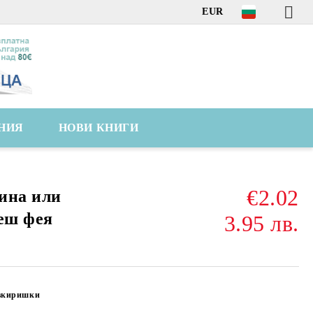
EUR
НИЯ
НОВИ КНИГИ
€2.02
ина или
деш фея
3.95 лв.
вкиришки