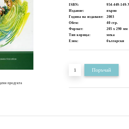
ISBN:
954-449-149-
Издание:
първо
Година на издаване:
2003
Обем:
40
стр.
Формат:
205 x 290
мм
Тип корица:
мека
Език:
български
Добави в желани
цени продукта