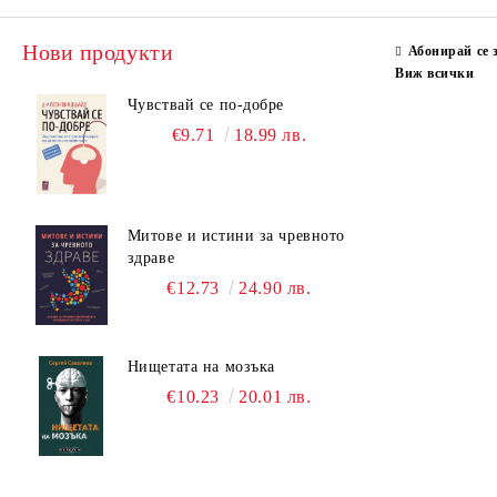
Нови продукти
Абонирай се 
Виж всички
Чувствай се по-добре
€9.71
18.99 лв.
Митове и истини за чревното
здраве
€12.73
24.90 лв.
Нищетата на мозъка
€10.23
20.01 лв.