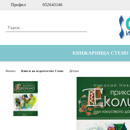
Профил
052643146
КНИЖАРНИЦА СТЕНО
Начало
Книги на издателство Стено
Детски