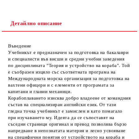
Детайлно описание
Въведение
Учебникът е предназначен за подготовка на бакалаври
и специалисти във висши и средни учебни заведения
по дисциплината "Теория и устройство на кораба". Той
е съобразен изцяло със съответната програма на
Международната морска организация за подготовка на
вахтени офицери и с елементи от програмата за
капитани и главни механици.
Корабоплаването изисква добро владеене от командния
състав на специализиран английски език. От тази
гледна точка учебникът е замислен и като помагало
при изучаването му. Идеята да се съпоставят на
съседни страници оригинал и превод позволява бързо
напредване в непознатата материя и лесно усвояване
на специфични понятия от устройството на кораба и