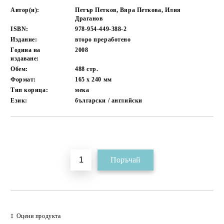
Автор(и):
Петър Петков, Вяра Петкова, Илия
Драганов
ISBN:
978-954-449-388-2
Издание:
второ преработено
Година на
2008
издаване:
Обем:
488
стр.
Формат:
165 x 240
мм
Тип корица:
мека
Език:
български / английски
Добави в желани
Оцени продукта