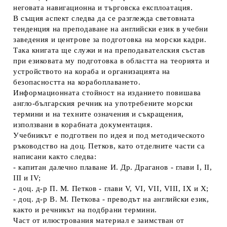
неговата навигационна и търговска експлоатация.
В същия аспект следва да се разглежда световната
тенденция на преподаване на английски език в учебни
заведения и центрове за подготовка на морски кадри.
Така книгата ще служи и на преподавателския състав
при езиковата му подготовка в областта на теорията и
устройството на кораба и организацията на
безопасността на корабоплаването.
Информационната стойност на изданието повишава
англо-българския речник на употребените морски
термини и на техните означения и съкращения,
използвани в корабната документация.
Учебникът е подготвен по идея и под методическото
ръководство на доц. Петков, като отделните части са
написани както следва:
- капитан далечно плаване И. Др. Драганов - глави I, II,
III и IV;
- доц. д-р П. М. Петков - глави V, VI, VII, VIII, IX и Х;
- доц. д-р В. М. Петкова - преводът на английски език,
както и речникът на подбрани термини.
Част от илюстрования материал е заимстван от