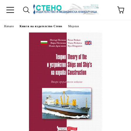
Начало
Книги на издателство Стено
Морски