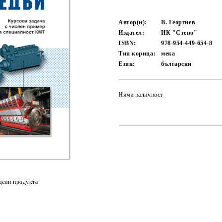
Автор(и):
В. Георгиев
Издател:
ИК "Стено"
ISBN:
978-954-449-654-8
Тип корица:
мека
Език:
български
Няма наличност
цени продукта