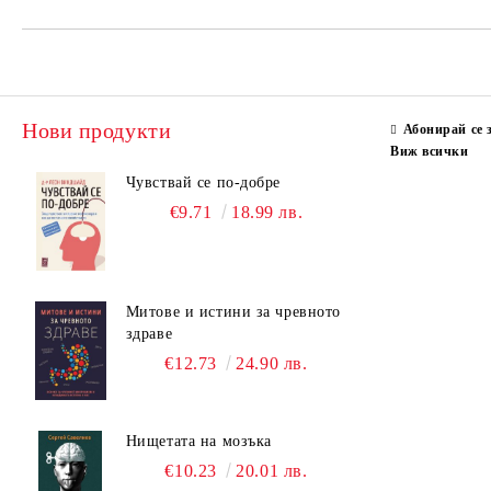
Нови продукти
Абонирай се 
Виж всички
Чувствай се по-добре
€9.71
18.99 лв.
Митове и истини за чревното
здраве
€12.73
24.90 лв.
Нищетата на мозъка
€10.23
20.01 лв.