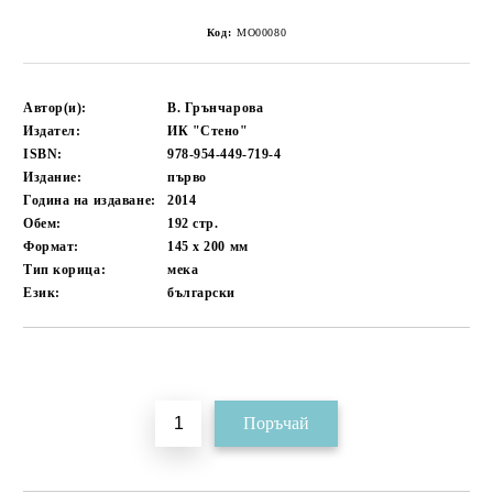
Код:
MO00080
Автор(и):
В. Грънчарова
Издател:
ИК "Стено"
ISBN:
978-954-449-719-4
Издание:
първо
Година на издаване:
2014
Обем:
192
стр.
Формат:
145 x 200
мм
Тип корица:
мека
Език:
български
Добави в желани