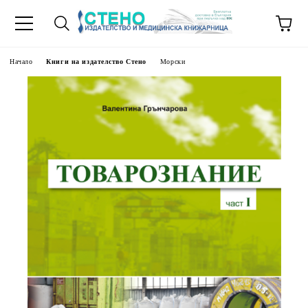
Начало
Книги на издателство Стено
Морски