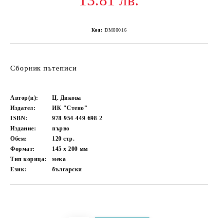
13.81 лв.
Код:
DM00016
Сборник пътеписи
Автор(и):
Ц. Дикова
Издател:
ИК "Стено"
ISBN:
978-954-449-698-2
Издание:
първо
Обем:
120
стр.
Формат:
145 x 200
мм
Тип корица:
мека
Език:
български
Добави в желани