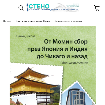
Начало
Книги на издателство Стено
Документални и мемоари