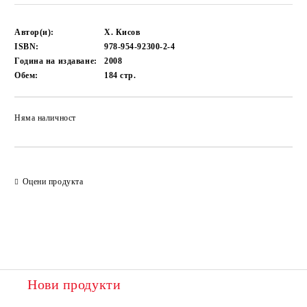
Автор(и):
Х. Кисов
ISBN:
978-954-92300-2-4
Година на издаване:
2008
Обем:
184
стр.
Няма наличност
Добави в желани
Оцени продукта
Нови продукти