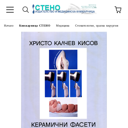
Начало
Книжарница СТЕНО
Медицина
Стоматология, орална хирургия