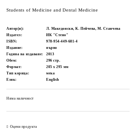
Students of Medicine and Dental Medicine
Автор(и):
Л. Македонски, К. Пейчева, М. Станчева
Издател:
ИК "Стено"
ISBN:
978-954-449-681-4
Издание:
първо
Година на издаване:
2013
Обем:
296
стр.
Формат:
205 x 295
мм
Тип корица:
мека
Език:
English
Няма наличност
Добави в желани
Оцени продукта