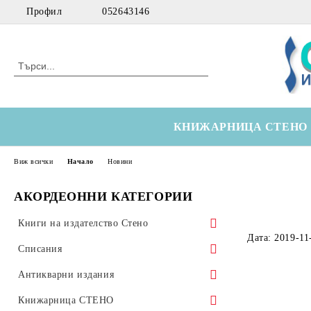
Профил
052643146
КНИЖАРНИЦА СТЕНО
Виж всички
Начало
Новини
АКОРДЕОННИ КАТЕГОРИИ
Книги на издателство Стено
Дата: 2019-11
Морски
Списания
Технически
Здравна икономика
Антикварни издания
Медицински
Оториноларингология
Научна литература
Книжарница СТЕНО