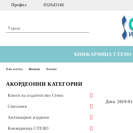
Профил
052643146
КНИЖАРНИЦА СТЕНО
Виж всички
Начало
Новини
АКОРДЕОННИ КАТЕГОРИИ
Книги на издателство Стено
Дата: 2019-01
Морски
Списания
Технически
Здравна икономика
Антикварни издания
Медицински
Оториноларингология
Научна литература
Книжарница СТЕНО