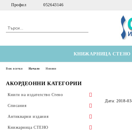
Профил
052643146
КНИЖАРНИЦА СТЕНО
Виж всички
Начало
Новини
АКОРДЕОННИ КАТЕГОРИИ
Книги на издателство Стено
Дата: 2018-03
Морски
Списания
Технически
Здравна икономика
Антикварни издания
Медицински
Оториноларингология
Научна литература
Книжарница СТЕНО