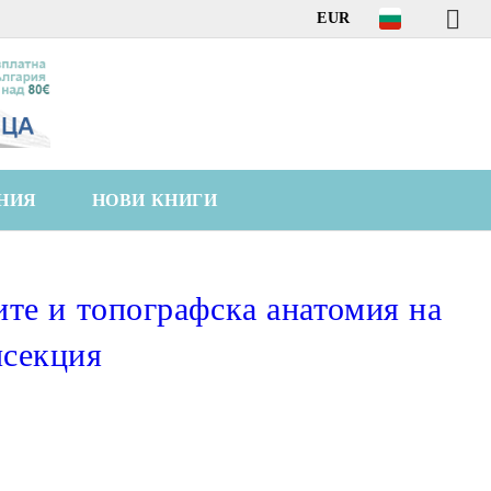
EUR
НИЯ
НОВИ КНИГИ
ите и топографска анатомия на
исекция