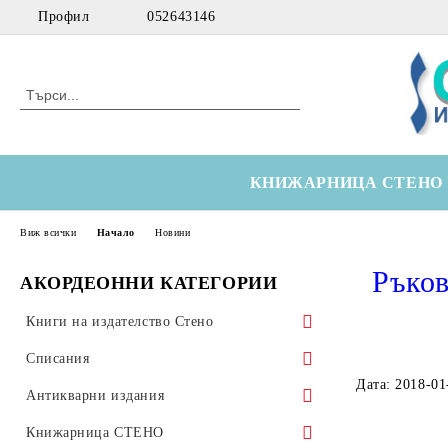
Профил
052643146
КНИЖАРНИЦА СТЕНО
Виж всички
Начало
Новини
Ръков
АКОРДЕОННИ КАТЕГОРИИ
Книги на издателство Стено
Морски
Списания
Дата: 2018-01
Технически
Здравна икономика
Антикварни издания
Медицински
Оториноларингология
Научна литература
Книжарница СТЕНО