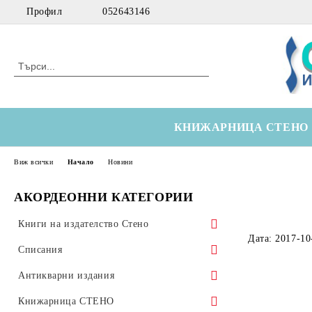
Профил
052643146
КНИЖАРНИЦА СТЕНО
Виж всички
Начало
Новини
АКОРДЕОННИ КАТЕГОРИИ
Книги на издателство Стено
Дата: 2017-10
Морски
Списания
Технически
Здравна икономика
Антикварни издания
Медицински
Оториноларингология
Научна литература
Книжарница СТЕНО