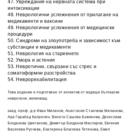
47. Увреждания на нервната система при
интоксикации
48. Неврологични усложнения от прилагане на
медикаменти и ваксини
49. Неврологични усложнения от медицински
процедури
50. Синдроми на злоупотреба и зависимост към
субстанции и медикаменти
51. Неврология на стареенето
52. Умора и астения
53. Невротични, свързани със стрес и
соматоформни разстройства
54. Неврорехабилитация
Това издание е подготвено от колектив от водещи български
невролози, включващ:
акад. проф. д-р Иван Миланов, Анастасия Станчева Миланова,
Ара Гарабед Капрелян, Венета Сашова Божинова, Десислава
Богданова Цветанова, Димитър Богданов Масларов, Евгения
Василева Русчева, Екатерина Благоева Титянова, Емил