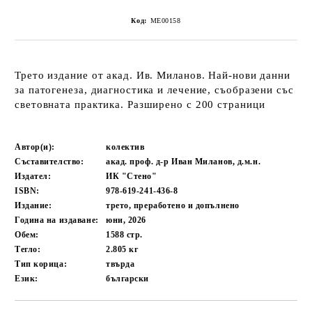
Код:
ME00158
Трето издание от акад. Ив. Миланов. Най-нови данни
за патогенеза, диагностика и лечение, съобразени със
световната практика. Разширено с 200 страници
Автор(и):
колектив
Съставителство:
акад. проф. д-р Иван Миланов, д.м.н.
Издател:
ИК "Стено"
ISBN:
978-619-241-436-8
Издание:
трето, преработено и допълнено
Година на издаване:
юни, 2026
Обем:
1588
стр.
Тегло:
2.805
кг
Тип корица:
твърда
Език:
български