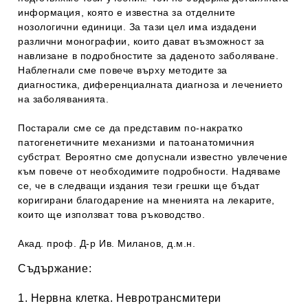
информация, която е известна за отделните
нозологични единици. За тази цел има издадени
различни монографии, които дават възможност за
навлизане в подробностите за даденото заболяване.
Наблегнали сме повече върху методите за
диагностика, диференциалната диагноза и лечението
на заболяванията.
Постарали сме се да представим по-накратко
патогенетичните механизми и патоанатомичния
субстрат. Вероятно сме допуснали известно увлечение
към повече от необходимите подробности. Надяваме
се, че в следващи издания тези грешки ще бъдат
коригирани благодарение на мненията на лекарите,
които ще използват това ръководство.
Акад. проф. Д-р Ив. Миланов, д.м.н.
Съдържание:
1. Нервна клетка. Невротрансмитери