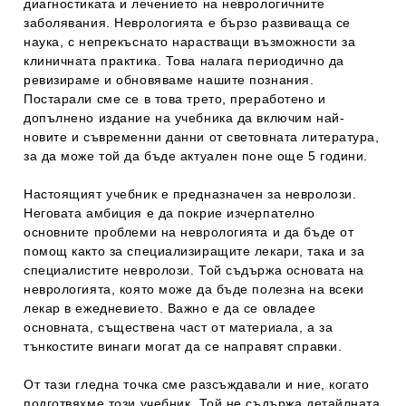
диагностиката и лечението на неврологичните
заболявания. Неврологията е бързо развиваща се
наука, с непрекъснато нарастващи възможности за
клиничната практика. Това налага периодично да
ревизираме и обновяваме нашите познания.
Постарали сме се в това трето, преработено и
допълнено издание на учебника да включим най-
новите и съвременни данни от световната литература,
за да може той да бъде актуален поне още 5 години.
Настоящият учебник е предназначен за невролози.
Неговата амбиция е да покрие изчерпателно
основните проблеми на неврологията и да бъде от
помощ както за специализиращите лекари, така и за
специалистите невролози. Той съдържа основата на
неврологията, която може да бъде полезна на всеки
лекар в ежедневието. Важно е да се овладее
основната, съществена част от материала, а за
тънкостите винаги могат да се направят справки.
От тази гледна точка сме разсъждавали и ние, когато
подготвяхме този учебник. Той не съдържа детайлната