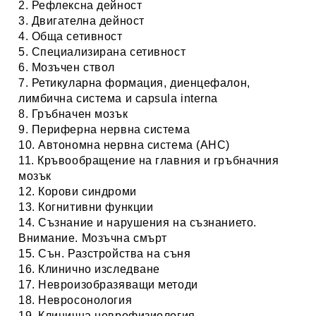
2. Рефлексна дейност
3. Двигателна дейност
4. Обща сетивност
5. Специализирана сетивност
6. Мозъчен ствол
7. Ретикуларна формация, диенцефалон,
лимбична система и capsula interna
8. Гръбначен мозък
9. Периферна нервна система
10. Автономна нервна система (АНС)
11. Кръвообращение на главния и гръбначния
мозък
12. Корови синдроми
13. Когнитивни функции
14. Съзнание и нарушения на съзнанието.
Внимание. Мозъчна смърт
15. Сън. Разстройства на съня
16. Клинично изследване
17. Невроизобразяващи методи
18. Невросонология
19. Клинична неврофизиология