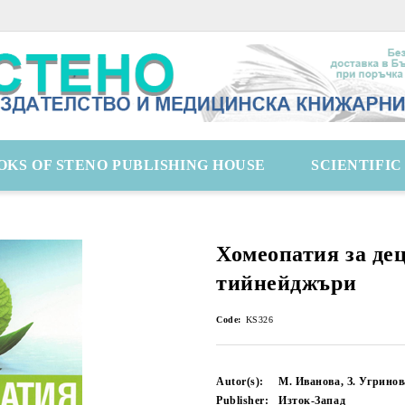
OKS OF STENO PUBLISHING HOUSE
SCIENTIFI
Хомеопатия за дец
тийнейджъри
Code:
KS326
Autor(s):
М. Иванова, З. Угринов
Publisher:
Изток-Запад