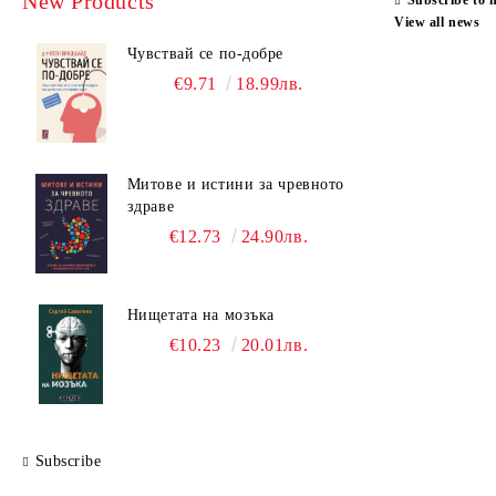
New Products
Subscribe to 
View all news
Чувствай се по-добре
€9.71
18.99лв.
Митове и истини за чревното
здраве
€12.73
24.90лв.
Нищетата на мозъка
€10.23
20.01лв.
Subscribe