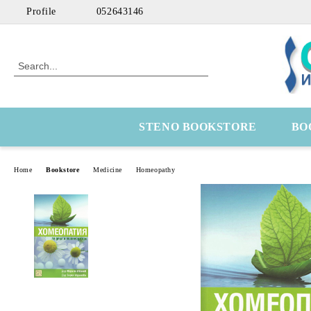
Profile
052643146
STENO BOOKSTORE
BO
Home
Bookstore
Medicine
Homeopathy