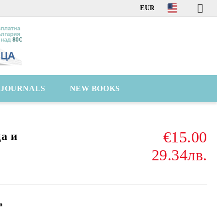
EUR
C JOURNALS
NEW BOOKS
€15.00
а и
29.34лв.
а